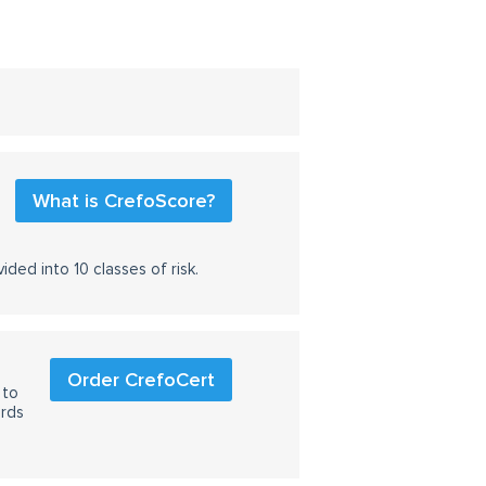
What is CrefoScore?
ided into 10 classes of risk.
Order CrefoCert
 to
ards