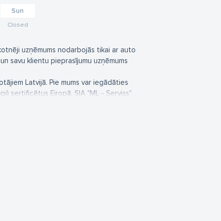
Sun
Closed
kotnēji uzņēmums nodarbojās tikai ar auto
 un savu klientu pieprasījumu uzņēmums
otājiem Latvijā. Pie mums var iegādāties
i) sertificētus Eiropā. SIA "ML - Serviss"
-Hak (Polija). Kartera aizsargus – metāla un
lājiņus salonā un bagāžniekā, piedāvājumā
es spoilerus. Metec - aizsargstieņi,
viss" ir oficiālais dīleris "Metec"
us auto aksesuāri.