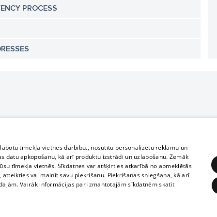
VENCY PROCESS
DRESSES
zlabotu tīmekļa vietnes darbību., nosūtītu personalizētu reklāmu un
as datu apkopošanu, kā arī produktu izstrādi un uzlabošanu. Zemāk
su tīmekļa vietnēs. Sīkdatnes var atšķirties atkarībā no apmeklētās
, atteikties vai mainīt savu piekrišanu. Piekrišanas sniegšana, kā arī
adaļām. Vairāk informācijas par izmantotajām sīkdatnēm skatīt