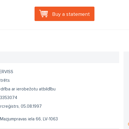
Buy a statement
ERVISS
trēts
drība ar ierobežotu atbildību
3353074
creģistrs, 05.08.1997
 Mazjumpravas iela 66, LV-1063