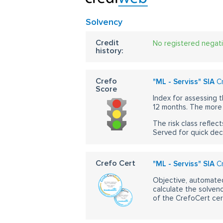
Solvency
Credit
No registered negat
history:
Crefo
"ML - Serviss" SIA
Cr
Score
Index for assessing t
12 months. The more 
The risk class reflect
Served for quick dec
Crefo Cert
"ML - Serviss" SIA
Cr
Objective, automated
calculate the solvenc
of the CrefoCert cert