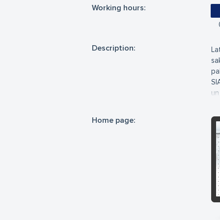
Working hours:
Description:
La
sa
pa
SI
un
ir
pl
Home page:
ir
sl
(I
Es