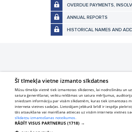
OVERDUE PAYMENTS, INSOL
ANNUAL REPORTS
HISTORICAL NAMES AND AD
Šī tīmekļa vietne izmanto sīkdatnes
Mūsu tīmekļa vietnē tiek izmantotas sīkdatnes, lai nodrošinātu un u
satura ģenerēšanai, veiktu reklāmas un satura mērījumus, auditorij
sniedzam informāciju par visām sīkdatnēm, kuras tiek izmantotas mū
interneta vietnes sadaļas. Lietotājam jebkurā brīdī ir iespēja piekrist
tās atsaukšana vai mainīšana attiecas uz visām interneta vietnes s
sīkdatņu izmantošanas noteikumos.
RĀDĪT VISUS PARTNERUS
(1718) →