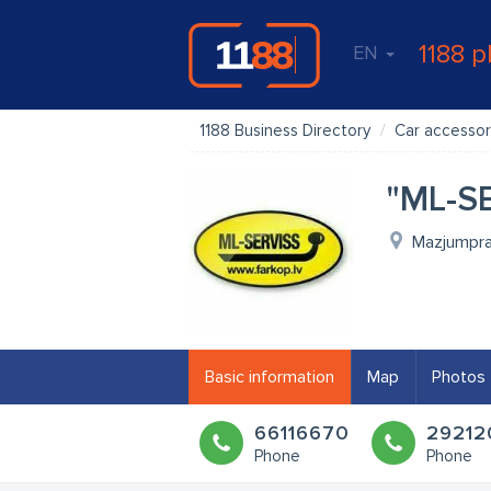
1188 p
EN
1188 Business Directory
Car accessor
"ML-S
Mazjumprav
Basic information
Map
Photos
66116670
29212
Phone
Phone