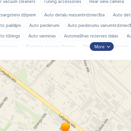
r vacuum cleaners
Tuning accessories
Rear view camera
zsargstieņi džipiem
Auto detaļu mazumtirdzniecība
Auto deta
to paklājiņi
Auto piederumi
Auto piederumu vairumtirdzniec
to tūnings
Auto vanniņas
Automašīnas rezerves daļas
Au
toserviss
Bampera aizsargi džipiem
Dzinēja kartera aizsargi
More
pūtēju katalizatori
Jumta bagāžnieki
Jumta kaste
Jumta šķ
iekšņi
Tūninga aksesuāri
Virsbūves detaļas
Vējsargi uz k
to daļas
auto detaļas
auto veikals
autopreces
lietot