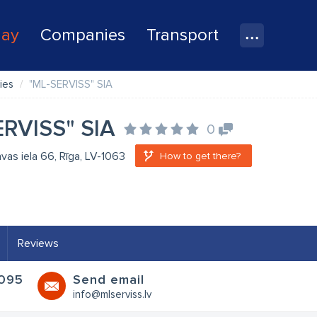
lay
Companies
Transport
ies
"ML-SERVISS" SIA
ERVISS" SIA
0
as iela 66, Rīga, LV-1063
How to get there?
Reviews
095
Send email
info@mlserviss.lv