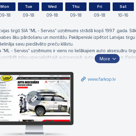
Mon
Tue
Wed
Thu
Fri
Sat
09
18
09
18
09
18
09
18
09
18
10
16
tvijas tirgū SIA "ML - Serviss" uzņēmums strādā kopš 1997 .gada. Sā
kabes āķu pārdošanu un montāžu. Pakāpeniski izpētot Latvijas tirgu
lielināja savu piedāvāto preču klāstu.
A "ML - Serviss" uzņēmums ir viens no lielākajiem auto aksesuāru tirg
 uzstādīt mūsu specializētajā autoservisā: auto piekabes āķus (farkop
More
 oficiālais dīleris Baltijas valstīs auto sakabes āķu ražotāj firmai Auto
astmasas, jumta bagāžniekus, jumta kastes, velo turētājus, auto pak
 vanniņas un auduma, vējsargus uz logiem, kapota aizsargus, aizmugur
www.farkop.lv
iekšņi džipiem un mikroautobusiem no nerūsējoša tērauda - SIA "ML Ser
gaunija)., 4x4 džipu aprīkojums, izpūtējus, gofras, katalizatorus un cit
iet laipni gaidīti mūsu auto aksesuāru centrā!
www.farkop.lv