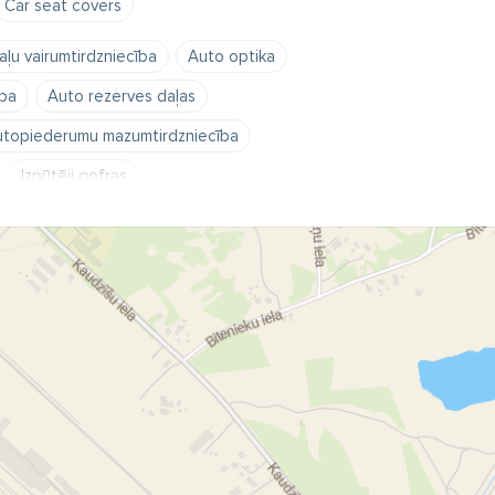
Car seat covers
ļu vairumtirdzniecība
Auto optika
ība
Auto rezerves daļas
topiederumu mazumtirdzniecība
Izpūtēji gofras
ērsstieņi
Piekabes āķi farkops
apota
Vējsargi uz logiem
as rezerves daļas
rezerves daļas