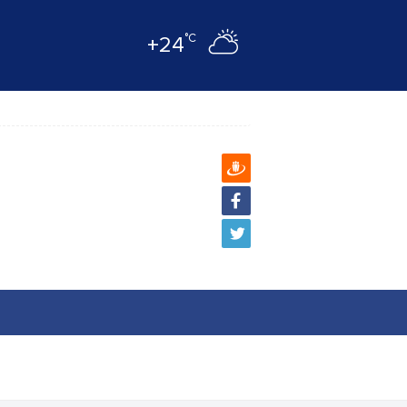
°C
+24