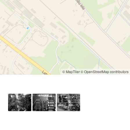
© MapTiler
© OpenStreetMap contributors