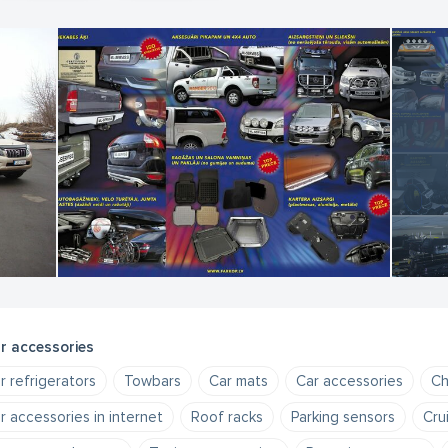
r accessories
r refrigerators
Towbars
Car mats
Car accessories
Ch
r accessories in internet
Roof racks
Parking sensors
Cru