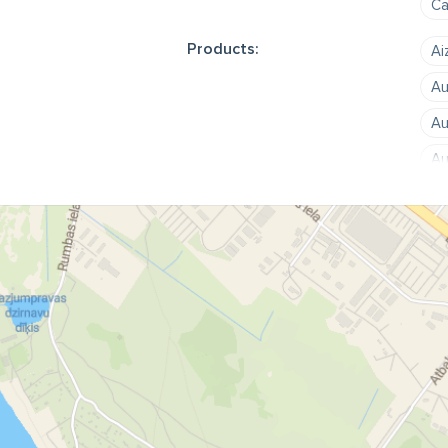
Ca
Products:
Ai
Au
Au
Au
Iz
Sl
au