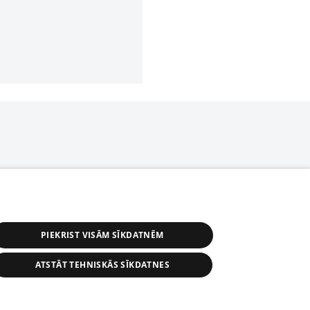
PIEKRIST VISĀM SĪKDATNĒM
ATSTĀT TEHNISKĀS SĪKDATNES