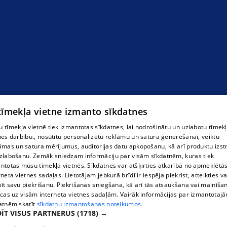
Tūnings
 tīmekļa vietne izmanto sīkdatnes
 tīmekļa vietnē tiek izmantotas sīkdatnes, lai nodrošinātu un uzlabotu tīmek
nes darbību., nosūtītu personalizētu reklāmu un satura ģenerēšanai, veiktu
āmas un satura mērījumus, auditorijas datu apkopošanu, kā arī produktu izst
zlabošanu. Zemāk sniedzam informāciju par visām sīkdatnēm, kuras tiek
ntotas mūsu tīmekļa vietnēs. Sīkdatnes var atšķirties atkarībā no apmeklētā
rneta vietnes sadaļas. Lietotājam jebkurā brīdī ir iespēja piekrist, atteikties va
īt savu piekrišanu. Piekrišanas sniegšana, kā arī tās atsaukšana vai mainīša
ecas uz visām interneta vietnes sadaļām. Vairāk informācijas par izmantotaj
atnēm skatīt
sīkdatņu izmantošanas noteikumos.
ĪT VISUS PARTNERUS
(1718) →