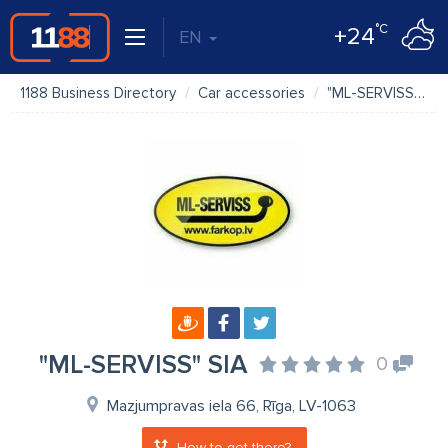
°C
+24
EN
1188 Business Directory
Car accessories
"ML-SERVISS" SIA
"ML-SERVISS" SIA
0
Mazjumpravas iela 66, Rīga, LV-1063
How to get there?