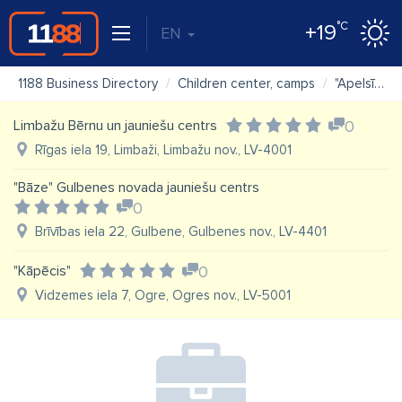
°C
+19
EN
1188 Business Directory
Children center, camps
"Apelsīns" jauniešu centrs
Limbažu Bērnu un jauniešu centrs
0
Rīgas iela 19, Limbaži, Limbažu nov., LV-4001
"Bāze" Gulbenes novada jauniešu centrs
0
Brīvības iela 22, Gulbene, Gulbenes nov., LV-4401
"Kāpēcis"
0
Vidzemes iela 7, Ogre, Ogres nov., LV-5001