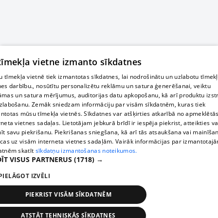
 tīmekļa vietne izmanto sīkdatnes
 tīmekļa vietnē tiek izmantotas sīkdatnes, lai nodrošinātu un uzlabotu tīmek
nes darbību., nosūtītu personalizētu reklāmu un satura ģenerēšanai, veiktu
āmas un satura mērījumus, auditorijas datu apkopošanu, kā arī produktu izst
zlabošanu. Zemāk sniedzam informāciju par visām sīkdatnēm, kuras tiek
ntotas mūsu tīmekļa vietnēs. Sīkdatnes var atšķirties atkarībā no apmeklētā
rneta vietnes sadaļas. Lietotājam jebkurā brīdī ir iespēja piekrist, atteikties va
īt savu piekrišanu. Piekrišanas sniegšana, kā arī tās atsaukšana vai mainīša
ecas uz visām interneta vietnes sadaļām. Vairāk informācijas par izmantotaj
atnēm skatīt
sīkdatņu izmantošanas noteikumos.
ĪT VISUS PARTNERUS
(1718) →
PIELĀGOT IZVĒLI
PIEKRIST VISĀM SĪKDATNĒM
ATSTĀT TEHNISKĀS SĪKDATNES