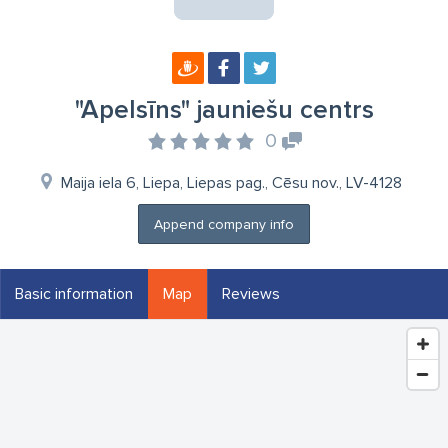
"Apelsīns" jauniešu centrs
0
Maija iela 6, Liepa, Liepas pag., Cēsu nov., LV-4128
Append company info
Basic information
Map
Reviews