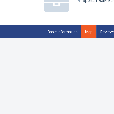
Sporta 1, Balvi, B
Basic information
Map
Review