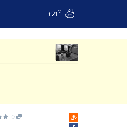
°C
+21
0