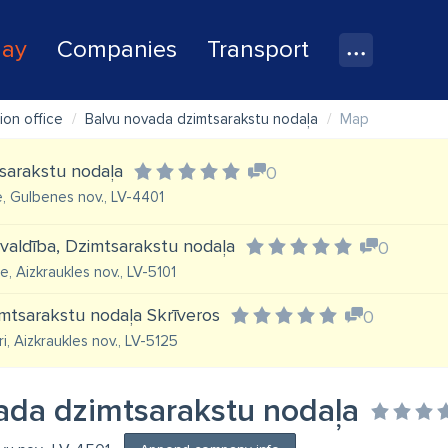
lay
Companies
Transport
tion office
Balvu novada dzimtsarakstu nodaļa
Map
sarakstu nodaļa
0
, Gulbenes nov., LV-4401
valdība, Dzimtsarakstu nodaļa
0
le, Aizkraukles nov., LV-5101
mtsarakstu nodaļa Skrīveros
0
i, Aizkraukles nov., LV-5125
ada dzimtsarakstu nodaļa