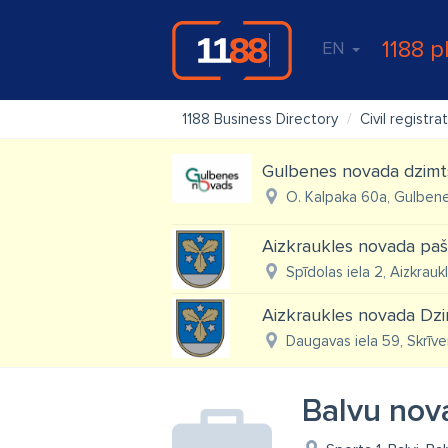
1188 p
EN
1188 Business Directory
Civil registra
Gulbenes novada dzimt
O. Kalpaka 60a, Gulbene
Aizkraukles novada paš
Spīdolas iela 2, Aizkrauk
Aizkraukles novada Dzi
Daugavas iela 59, Skrīver
Balvu nov