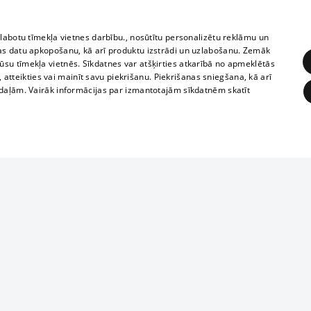
zlabotu tīmekļa vietnes darbību., nosūtītu personalizētu reklāmu un
as datu apkopošanu, kā arī produktu izstrādi un uzlabošanu. Zemāk
su tīmekļa vietnēs. Sīkdatnes var atšķirties atkarībā no apmeklētās
, atteikties vai mainīt savu piekrišanu. Piekrišanas sniegšana, kā arī
adaļām. Vairāk informācijas par izmantotajām sīkdatnēm skatīt
ĒRĶĒŠANA
FUNKCIONĀLĀS
NEKLASIFICĒTĀS
Reproduction, o
obligātās
Statistikas
Mērķēšana
Funkcionālās
Neklasificētās
parts or the i
parts of informa
eklēt un pārlūkot tīmekļa vietni un izmantot tās piedāvātās iespējas. Bez šīm sīkdatnēm 
Also automatic
ies
In the cinemas
of any materia
rains,
TV program
strictly forbid
ksts
tional schedules
website.
Contract rules
ēja norādītais identifikators