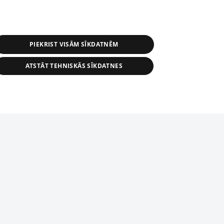
PIEKRIST VISĀM SĪKDATNĒM
ATSTĀT TEHNISKĀS SĪKDATNES
r distribution of 1188 database, its
nformation contained in the database, or
tion in any form is strictly prohibited.
tīmekļa vietne nevarēs pilnvērtīgi darboties un sniegt
 download is prohibited. Reproduction
l published on the website 1188 is
den without the editorial license of 1188