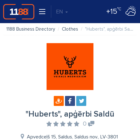
°C
+15
EN
1188 Business Directory
Clothes
"Huberts", apģērbi Saldū
"Huberts", apģērbi Saldū
0
Apvedceļš 15, Saldus, Saldus nov., LV-3801