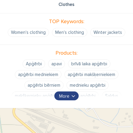
Clothes
TOP Keywords:
Women's clothing
Men's clothing
Winter jackets
Products:
Apģērbi
apavi
brīvā laika apģērbi
apģērbi medniekiem
apģērbi makšķerniekiem
apģērbi bērniem
mednieku apģērbi
makšķernieku apģērbi
bērnu apģērbi
Saldus
More
Saldū