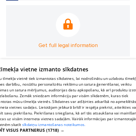
Get full legal information
 tīmekļa vietne izmanto sīkdatnes
 tīmekļa vietnē tiek izmantotas sīkdatnes, lai nodrošinātu un uzlabotu tīmek
nes darbību., nosūtītu personalizētu reklāmu un satura ģenerēšanai, veiktu
āmas un satura mērījumus, auditorijas datu apkopošanu, kā arī produktu izst
zlabošanu. Zemāk sniedzam informāciju par visām sīkdatnēm, kuras tiek
ntotas mūsu tīmekļa vietnēs. Sīkdatnes var atšķirties atkarībā no apmeklētā
rneta vietnes sadaļas. Lietotājam jebkurā brīdī ir iespēja piekrist, atteikties va
īt savu piekrišanu. Piekrišanas sniegšana, kā arī tās atsaukšana vai mainīša
ecas uz visām interneta vietnes sadaļām. Vairāk informācijas par izmantotaj
atnēm skatīt
sīkdatņu izmantošanas noteikumos.
ĪT VISUS PARTNERUS
(1718) →