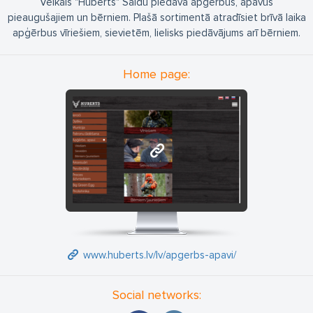
Veikals "Huberts" Saldū piedāvā apģērbus, apavus
pieaugušajiem un bērniem. Plašā sortimentā atradīsiet brīvā laika
apģērbus vīriešiem, sievietēm, lielisks piedāvājums arī bērniem.
Home page:
www.huberts.lv
www.huberts.lv/lv/apgerbs-apavi/
Social networks: