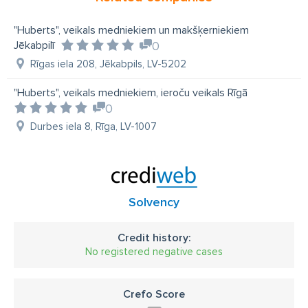
"Huberts", veikals medniekiem un makšķerniekiem
Jēkabpilī
0
Rīgas iela 208, Jēkabpils, LV-5202
"Huberts", veikals medniekiem, ieroču veikals Rīgā
0
Durbes iela 8, Rīga, LV-1007
Solvency
Credit history:
No registered negative cases
Crefo Score