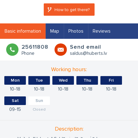
How to get there?
Basic information
Map
Photos
Reviews
25611808
Send email
Phone
saldus@huberts.lv
Working hours:
Mon
Tue
Wed
Thu
Fri
10
18
10
18
10
18
10
18
10
18
Sat
Sun
09
15
Closed
Description: