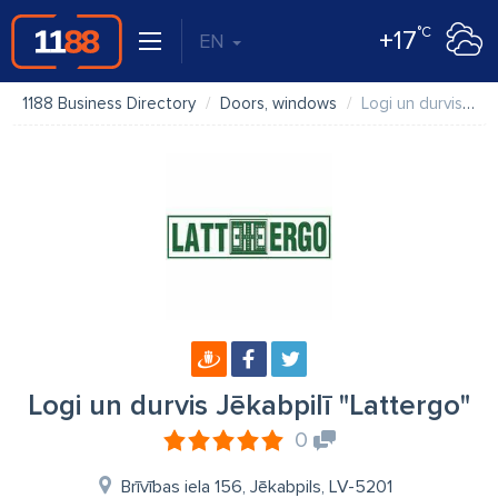
°C
+17
EN
1188 Business Directory
Doors, windows
Logi un durvis Jēkabpilī "Lattergo"
Logi un durvis Jēkabpilī "Lattergo"
0
Brīvības iela 156, Jēkabpils, LV-5201