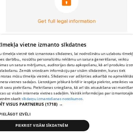
Get full legal information
 tīmekļa vietne izmanto sīkdatnes
 tīmekļa vietnē tiek izmantotas sīkdatnes, lai nodrošinātu un uzlabotu tīmek
nes darbību., nosūtītu personalizētu reklāmu un satura ģenerēšanai, veiktu
āmas un satura mērījumus, auditorijas datu apkopošanu, kā arī produktu izst
zlabošanu. Zemāk sniedzam informāciju par visām sīkdatnēm, kuras tiek
ntotas mūsu tīmekļa vietnēs. Sīkdatnes var atšķirties atkarībā no apmeklētā
rneta vietnes sadaļas. Lietotājam jebkurā brīdī ir iespēja piekrist, atteikties va
īt savu piekrišanu. Piekrišanas sniegšana, kā arī tās atsaukšana vai mainīša
ecas uz visām interneta vietnes sadaļām. Vairāk informācijas par izmantotaj
atnēm skatīt
sīkdatņu izmantošanas noteikumos.
ĪT VISUS PARTNERUS
(1718) →
PIELĀGOT IZVĒLI
PIEKRIST VISĀM SĪKDATNĒM