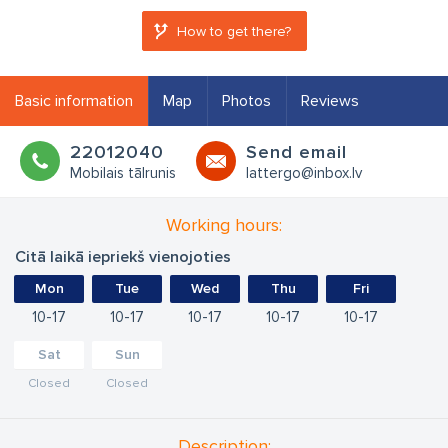
How to get there?
Basic information
Map
Photos
Reviews
22012040
Send email
Mobilais tālrunis
lattergo@inbox.lv
Working hours:
Citā laikā iepriekš vienojoties
Mon
Tue
Wed
Thu
Fri
10
17
10
17
10
17
10
17
10
17
Sat
Sun
Closed
Closed
Description: