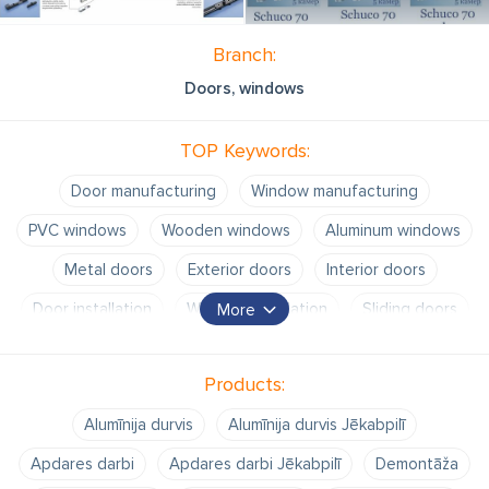
Branch:
Doors, windows
TOP Keywords:
Door manufacturing
Window manufacturing
PVC windows
Wooden windows
Aluminum windows
Metal doors
Exterior doors
Interior doors
Door installation
Window installation
Sliding doors
More
Glass door
Windowsill
Insulating glass units
Products:
Balcony glazing
Alumīnija durvis
Alumīnija durvis Jēkabpilī
Apdares darbi
Apdares darbi Jēkabpilī
Demontāža