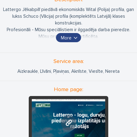
Lattergo Jēkabpilī piedāvā ekonomiskās Wital (Polija) profila, gan
lukss Schuco (Vācija) profila (komplektēts Latvijā) klases
konstrukcijas.
Profesionāli - Mūsu speciālistiem ir ilggadēja darba pieredze.
Mūsu produkcija ir sertificēta.
More
Ērti - Jūs varat veikt pasūtījumus neizejot no mājām. Bet, ja Jūs
vēlaties klātienē iepazīties ar mūsu
produkciju, saņemt konsultāciju un apskatīt izstrādājumu
Service area:
paraugus, tiekat laipni gaidīti mūsu birojā.
Droši - Mēs garantējam savas produkcijas kvalitāti un
Aizkraukle, Līvāni, Pļaviņas, Aknīste, Viesīte, Nereta
nodrošinām garantijas un pēcgarantijas apkalpošanu.
Home page:
www.logiem.lv