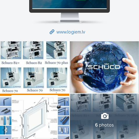
www.logiem.lv
6
photos