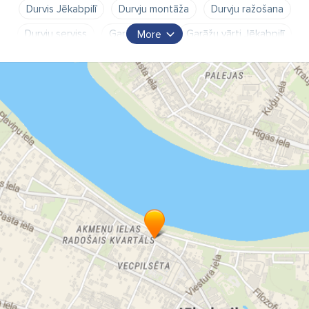
Durvis Jēkabpilī
Durvju montāža
Durvju ražošana
Durvju serviss
Garāžu vārti
Garāžu vārti Jēkabpilī
More
Iekšdurvis
Logi
Logi Jēkabpilī
Logi un durvis Jēkabpilī
Logu demontāža
Logu demontāža Jēkabpilī
Logu izgatavošana
Logu montāža
Logu montāža Jēkabpilī
Logu serviss
Logu serviss Jēkabpilī
Metāla durvis
Metāla durvis Alumīnija durvis
Metāla durvis Jēkabpilī
Montāža
Moskitu tīkli
Moskitu tīkli Logi un durvis Jēkabpilī
Moskītu tīkli
Moskītu tīkli Jēkabpilī
PVC durvis
PVC durvis Jēkabpilī
PVC logi Jēkabpilī
Pakešu logi
Pakešu logi Jēkabpilī
Plastikas durvis Jēkabpilī