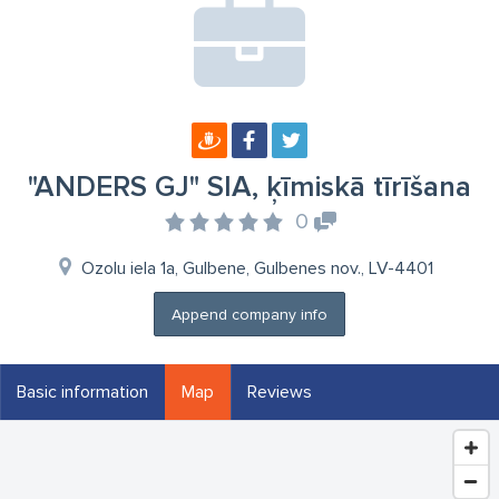
"ANDERS GJ" SIA, ķīmiskā tīrīšana
0
Ozolu iela 1a, Gulbene, Gulbenes nov., LV-4401
Append company info
Basic information
Map
Reviews