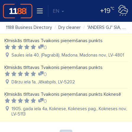
°C
+19
EN
1188 Business Directory
Dry cleaner
"ANDERS GJ" SIA, ķīmiskā tīrīšana
Ķīmiskās tīrītavas Tvaikonis pieņemšanas punkts
0
Saules iela 40, (Pagrabā), Madona, Madonas nov., LV-4801
Ķīmiskās tīrītavas Tvaikonis pieņemšanas punkts
0
Dārzu iela 1a, Jēkabpils, LV-5202
Ķīmiskās tīrītavas Tvaikonis pieņemšanas punkts Koknesē
0
1905. gada iela 4a, Koknese, Kokneses pag., Kokneses nov.,
LV-5113