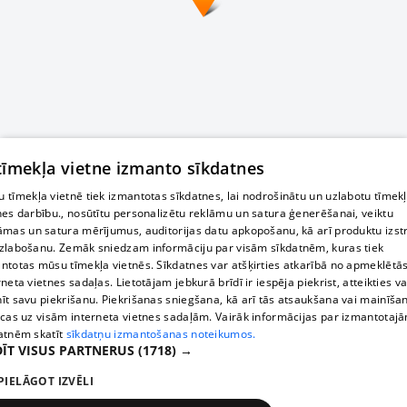
 tīmekļa vietne izmanto sīkdatnes
 tīmekļa vietnē tiek izmantotas sīkdatnes, lai nodrošinātu un uzlabotu tīmek
nes darbību., nosūtītu personalizētu reklāmu un satura ģenerēšanai, veiktu
āmas un satura mērījumus, auditorijas datu apkopošanu, kā arī produktu izst
zlabošanu. Zemāk sniedzam informāciju par visām sīkdatnēm, kuras tiek
ntotas mūsu tīmekļa vietnēs. Sīkdatnes var atšķirties atkarībā no apmeklētā
rneta vietnes sadaļas. Lietotājam jebkurā brīdī ir iespēja piekrist, atteikties va
īt savu piekrišanu. Piekrišanas sniegšana, kā arī tās atsaukšana vai mainīša
ecas uz visām interneta vietnes sadaļām. Vairāk informācijas par izmantotaj
atnēm skatīt
sīkdatņu izmantošanas noteikumos.
ĪT VISUS PARTNERUS
(1718) →
PIELĀGOT IZVĒLI