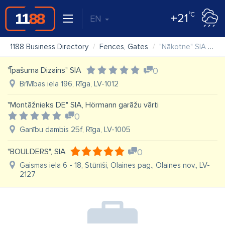
°C
+21
EN
1188 Business Directory
Fences, Gates
"Nākotne" SIA ražošanas komercfirma
"Īpašuma Dizains" SIA
0
Brīvības iela 196, Rīga, LV-1012
"Montāžnieks DE" SIA, Hörmann garāžu vārti
0
Ganību dambis 25f, Rīga, LV-1005
"BOULDERS", SIA
0
Gaismas iela 6 - 18, Stūnīši, Olaines pag., Olaines nov., LV-
2127