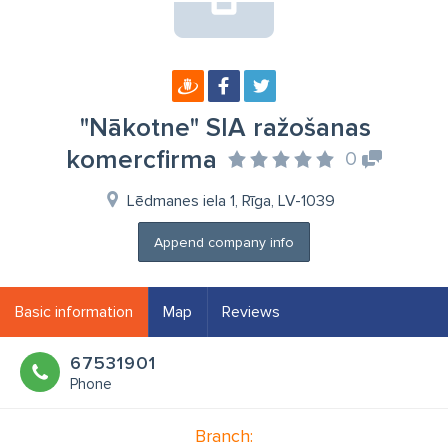
"Nākotne" SIA ražošanas
komercfirma
0
Lēdmanes iela 1, Rīga, LV-1039
Append company info
Basic information
Map
Reviews
67531901
Phone
Branch: