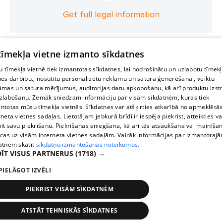
Get full legal information
 tīmekļa vietne izmanto sīkdatnes
 tīmekļa vietnē tiek izmantotas sīkdatnes, lai nodrošinātu un uzlabotu tīmek
nes darbību., nosūtītu personalizētu reklāmu un satura ģenerēšanai, veiktu
āmas un satura mērījumus, auditorijas datu apkopošanu, kā arī produktu izst
zlabošanu. Zemāk sniedzam informāciju par visām sīkdatnēm, kuras tiek
ntotas mūsu tīmekļa vietnēs. Sīkdatnes var atšķirties atkarībā no apmeklētā
rneta vietnes sadaļas. Lietotājam jebkurā brīdī ir iespēja piekrist, atteikties va
īt savu piekrišanu. Piekrišanas sniegšana, kā arī tās atsaukšana vai mainīša
ecas uz visām interneta vietnes sadaļām. Vairāk informācijas par izmantotaj
atnēm skatīt
sīkdatņu izmantošanas noteikumos.
ĪT VISUS PARTNERUS
(1718) →
PIELĀGOT IZVĒLI
PIEKRIST VISĀM SĪKDATNĒM
ATSTĀT TEHNISKĀS SĪKDATNES