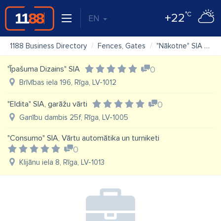
°C
+22
EN
1188 Business Directory
Fences, Gates
"Nākotne" SIA ražošanas komercfirma
"Īpašuma Dizains" SIA
0
Brīvības iela 196, Rīga, LV-1012
"Eldita" SIA, garāžu vārti
0
Ganību dambis 25f, Rīga, LV-1005
"Consumo" SIA, Vārtu automātika un turniketi
0
Klijānu iela 8, Rīga, LV-1013