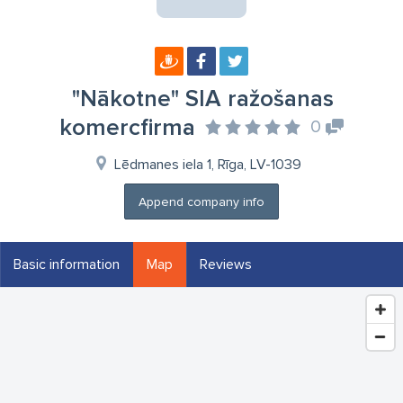
"Nākotne" SIA ražošanas
komercfirma
0
Lēdmanes iela 1, Rīga, LV-1039
Append company info
Basic information
Map
Reviews