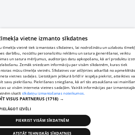
 tīmekļa vietne izmanto sīkdatnes
 tīmekļa vietnē tiek izmantotas sīkdatnes, lai nodrošinātu un uzlabotu tīmek
nes darbību., nosūtītu personalizētu reklāmu un satura ģenerēšanai, veiktu
āmas un satura mērījumus, auditorijas datu apkopošanu, kā arī produktu izst
zlabošanu. Zemāk sniedzam informāciju par visām sīkdatnēm, kuras tiek
ntotas mūsu tīmekļa vietnēs. Sīkdatnes var atšķirties atkarībā no apmeklētā
rneta vietnes sadaļas. Lietotājam jebkurā brīdī ir iespēja piekrist, atteikties va
īt savu piekrišanu. Piekrišanas sniegšana, kā arī tās atsaukšana vai mainīša
ecas uz visām interneta vietnes sadaļām. Vairāk informācijas par izmantotaj
atnēm skatīt
sīkdatņu izmantošanas noteikumos.
ĪT VISUS PARTNERUS
(1718) →
PIELĀGOT IZVĒLI
PIEKRIST VISĀM SĪKDATNĒM
ATSTĀT TEHNISKĀS SĪKDATNES