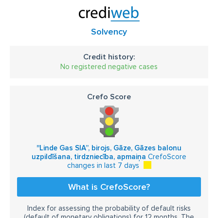
Solvency
Credit history:
No registered negative cases
Crefo Score
''Linde Gas SIA”, birojs, Gāze, Gāzes balonu
uzpildīšana, tirdzniecība, apmaiņa
CrefoScore
changes in last 7 days
What is CrefoScore?
Index for assessing the probability of default risks
(default of monetary obligations) for 12 months. The