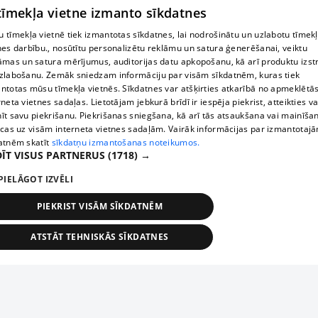
 tīmekļa vietne izmanto sīkdatnes
 tīmekļa vietnē tiek izmantotas sīkdatnes, lai nodrošinātu un uzlabotu tīmek
nes darbību., nosūtītu personalizētu reklāmu un satura ģenerēšanai, veiktu
āmas un satura mērījumus, auditorijas datu apkopošanu, kā arī produktu izst
zlabošanu. Zemāk sniedzam informāciju par visām sīkdatnēm, kuras tiek
ntotas mūsu tīmekļa vietnēs. Sīkdatnes var atšķirties atkarībā no apmeklētā
rneta vietnes sadaļas. Lietotājam jebkurā brīdī ir iespēja piekrist, atteikties va
īt savu piekrišanu. Piekrišanas sniegšana, kā arī tās atsaukšana vai mainīša
ecas uz visām interneta vietnes sadaļām. Vairāk informācijas par izmantotaj
atnēm skatīt
sīkdatņu izmantošanas noteikumos.
ĪT VISUS PARTNERUS
(1718) →
PIELĀGOT IZVĒLI
PIEKRIST VISĀM SĪKDATNĒM
ATSTĀT TEHNISKĀS SĪKDATNES
TEHNISKĀS/OBLIGĀTĀS
STATISTIKAS
MĒRĶĒŠANA
FUNKCIONĀLĀS
NEKLASIFICĒTĀS