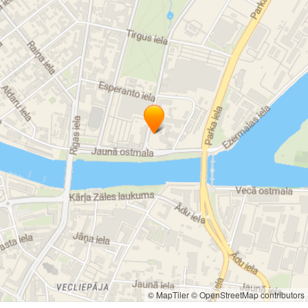
© MapTiler
© OpenStreetMap contributors