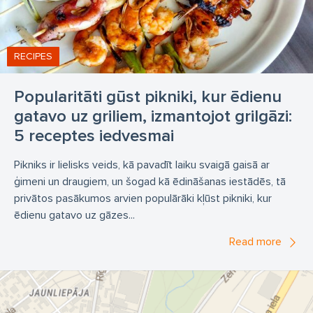
RECIPES
Popularitāti gūst pikniki, kur ēdienu
gatavo uz griliem, izmantojot grilgāzi:
5 receptes iedvesmai
Pikniks ir lielisks veids, kā pavadīt laiku svaigā gaisā ar
ģimeni un draugiem, un šogad kā ēdināšanas iestādēs, tā
privātos pasākumos arvien populārāki kļūst pikniki, kur
ēdienu gatavo uz gāzes...
Read more