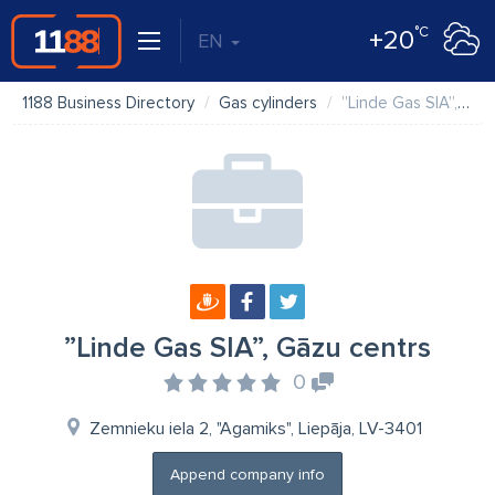
°C
+20
EN
1188 Business Directory
Gas cylinders
”Linde Gas SIA”, Gāzu centrs
”Linde Gas SIA”, Gāzu centrs
0
Zemnieku iela 2, "Agamiks", Liepāja, LV-3401
Append company info