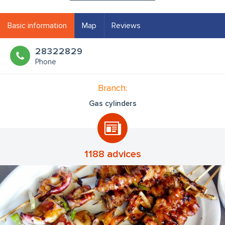
Basic information
Map
Reviews
28322829
Phone
Branch:
Gas cylinders
1188 advices