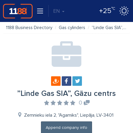
°C
+25
EN
1188 Business Directory
Gas cylinders
”Linde Gas SIA”, Gāzu centrs
”Linde Gas SIA”, Gāzu centrs
0
Zemnieku iela 2, "Agamiks", Liepāja, LV-3401
Append company info