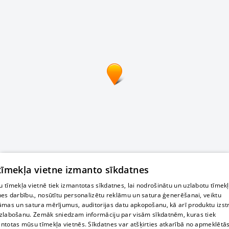
 tīmekļa vietne izmanto sīkdatnes
 tīmekļa vietnē tiek izmantotas sīkdatnes, lai nodrošinātu un uzlabotu tīmek
nes darbību., nosūtītu personalizētu reklāmu un satura ģenerēšanai, veiktu
āmas un satura mērījumus, auditorijas datu apkopošanu, kā arī produktu izst
zlabošanu. Zemāk sniedzam informāciju par visām sīkdatnēm, kuras tiek
ntotas mūsu tīmekļa vietnēs. Sīkdatnes var atšķirties atkarībā no apmeklētā