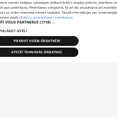
rneta vietnes sadaļas. Lietotājam jebkurā brīdī ir iespēja piekrist, atteikties va
īt savu piekrišanu. Piekrišanas sniegšana, kā arī tās atsaukšana vai mainīša
ecas uz visām interneta vietnes sadaļām. Vairāk informācijas par izmantotaj
atnēm skatīt
sīkdatņu izmantošanas noteikumos.
ĪT VISUS PARTNERUS
(1718) →
PIELĀGOT IZVĒLI
PIEKRIST VISĀM SĪKDATNĒM
ATSTĀT TEHNISKĀS SĪKDATNES
TEHNISKĀS/OBLIGĀTĀS
STATISTIKAS
MĒRĶĒŠANA
FUNKCIONĀLĀS
NEKLASIFICĒTĀS
ehniskās/obligātās
Statistikas
Mērķēšana
Funkcionālās
Neklasificēt
niskās/obligātās sīkdatnes nepieciešamas, lai lietotājs varētu brīvi apmeklēt un pārlūk
Add your company
ekļa vietni un izmantot tās piedāvātās iespējas. Bez šīm sīkdatnēm tīmekļa vietne neva
nvērtīgi darboties un sniegt lietotājam nepieciešamo informāciju.