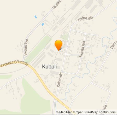
© MapTiler
© OpenStreetMap contributors