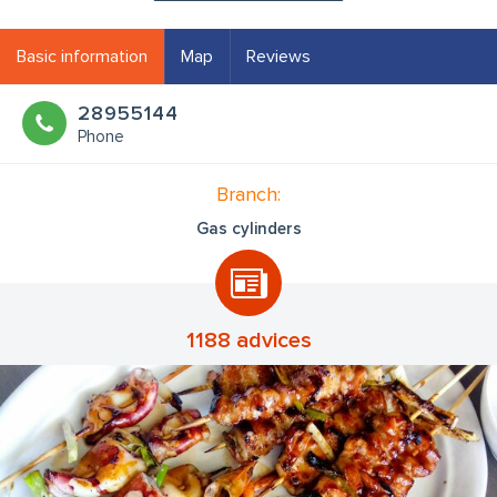
Basic information
Map
Reviews
28955144
Phone
Branch:
Gas cylinders
1188 advices