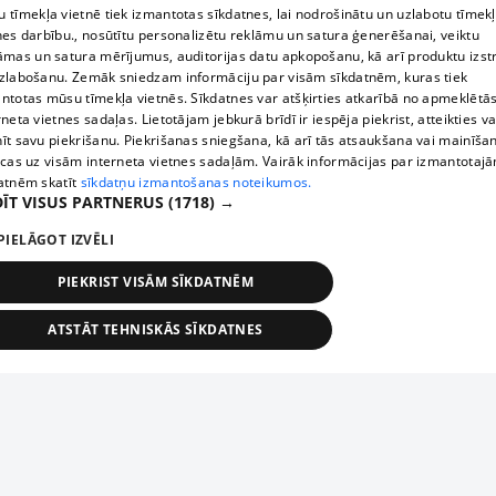
 tīmekļa vietnē tiek izmantotas sīkdatnes, lai nodrošinātu un uzlabotu tīmek
nes darbību., nosūtītu personalizētu reklāmu un satura ģenerēšanai, veiktu
āmas un satura mērījumus, auditorijas datu apkopošanu, kā arī produktu izst
zlabošanu. Zemāk sniedzam informāciju par visām sīkdatnēm, kuras tiek
ntotas mūsu tīmekļa vietnēs. Sīkdatnes var atšķirties atkarībā no apmeklētā
rneta vietnes sadaļas. Lietotājam jebkurā brīdī ir iespēja piekrist, atteikties va
īt savu piekrišanu. Piekrišanas sniegšana, kā arī tās atsaukšana vai mainīša
ecas uz visām interneta vietnes sadaļām. Vairāk informācijas par izmantotaj
atnēm skatīt
sīkdatņu izmantošanas noteikumos.
ĪT VISUS PARTNERUS
(1718) →
PIELĀGOT IZVĒLI
PIEKRIST VISĀM SĪKDATNĒM
ATSTĀT TEHNISKĀS SĪKDATNES
TEHNISKĀS/OBLIGĀTĀS
STATISTIKAS
MĒRĶĒŠANA
FUNKCIONĀLĀS
NEKLASIFICĒTĀS