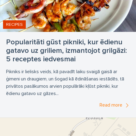
RECIPES
Popularitāti gūst pikniki, kur ēdienu
gatavo uz griliem, izmantojot grilgāzi:
5 receptes iedvesmai
Pikniks ir lielisks veids, kā pavadīt laiku svaigā gaisā ar
ģimeni un draugiem, un šogad kā ēdināšanas iestādēs, tā
privātos pasākumos arvien populārāki kļūst pikniki, kur
ēdienu gatavo uz gāzes...
Read more