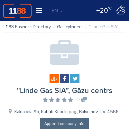
°C
+20
EN
1188 Business Directory
Gas cylinders
''Linde Gas SIA”, Gāzu centrs
''Linde Gas SIA”, Gāzu centrs
0
Kalna iela 9b, Kubuli, Kubulu pag., Balvu nov., LV-4566
Append company info