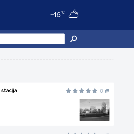
°C
+16
stacija
0