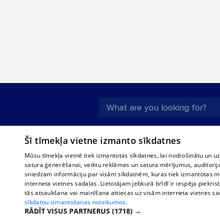
About us
Compan
Šī tīmekļa vietne izmanto sīkdatnes
Advertisement
Buses, t
Mūsu tīmekļa vietnē tiek izmantotas sīkdatnes, lai nodrošinātu un u
interna
For business
satura ģenerēšanai, veiktu reklāmas un satura mērījumus, auditorij
Bus tick
sniedzam informāciju par visām sīkdatnēm, kuras tiek izmantotas mū
Tariffs
interneta vietnes sadaļas. Lietotājam jebkurā brīdī ir iespēja piekrist
Train ti
Privacy policy
tās atsaukšana vai mainīšana attiecas uz visām interneta vietnes s
sīkdatņu izmantošanas noteikumos.
Cookie settings
RĀDĪT VISUS PARTNERUS
(1718) →
Political advertising