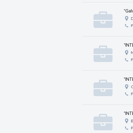
"Gal
D
"INT
N
"INT
C
"INT
B