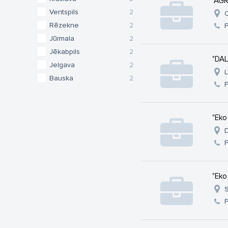
"AGR
Ventspils
2
C
Rēzekne
2
Jūrmala
2
Jēkabpils
2
"DAL
Jelgava
2
L
Bauska
2
"Eko
D
"Eko
S