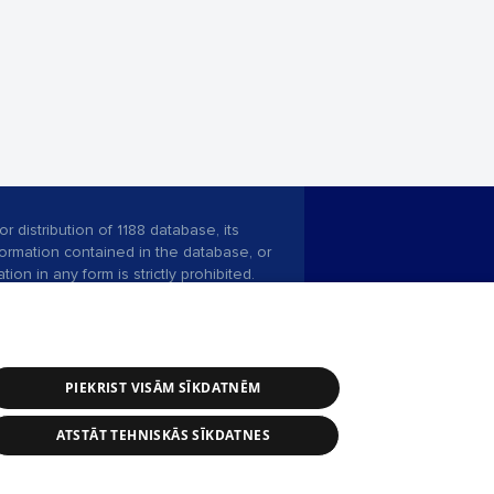
r distribution of 1188 database, its
nformation contained in the database, or
tion in any form is strictly prohibited.
 download is prohibited. Reproduction
l published on the website 1188 is
den without the editorial license of 1188
PIEKRIST VISĀM SĪKDATNĒM
ATSTĀT TEHNISKĀS SĪKDATNES
ce service: e-mail -
info@1188.lv
 Helio Media
2004-2026