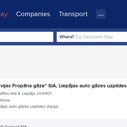
lay
Companies
Transport
Where?
tvijas Propāna gāze" SIA, Liepājas auto gāzes uzpildes 
irītes iela 8, Liepāja, LV-3407
Phone
ājas auto gāzes uzpildes stacija