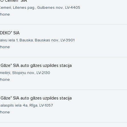
O Cemeri" SIA
emeri, Litenes pag., Gulbenes nov., LV-4405
Phone
DEKO" SIA
aivu iela 1, Bauska, Bauskas nov., LV-3901
Phone
 Gāze" SIA auto gāzes uzpildes stacija
reiliņi, Stopiņu nov., LV-2130
Phone
 Gāze" SIA auto gāzes uzpildes stacija
alaspils iela 4a, Rīga, LV-1057
Phone