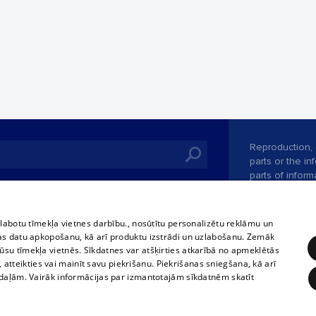
Reproduction, o
parts or the i
parts of informa
Also automatic
ies
In the cinemas
of any materia
rains,
TV program
strictly forbid
zlabotu tīmekļa vietnes darbību., nosūtītu personalizētu reklāmu un
tional schedules
website.
Contract rules
as datu apkopošanu, kā arī produktu izstrādi un uzlabošanu. Zemāk
ets
su tīmekļa vietnēs. Sīkdatnes var atšķirties atkarībā no apmeklētās
360 Ziņas kontakti
, atteikties vai mainīt savu piekrišanu. Piekrišanas sniegšana, kā arī
ckets
adaļām. Vairāk informācijas par izmantotajām sīkdatnēm skatīt
Vortal assistan
Elaborated
SIA