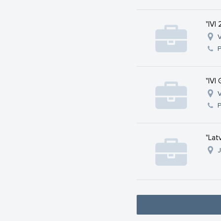
"IVI 
V
"IVI
V
"Lat
J