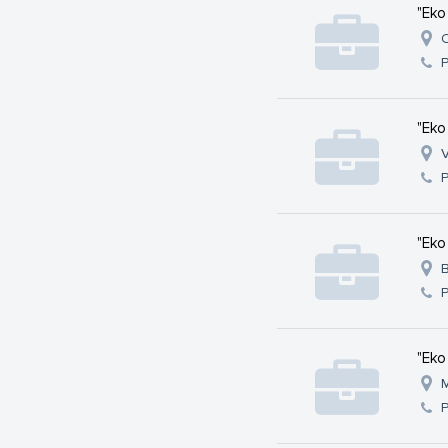
"Eko
C
"Eko
V
"Eko
B
"Eko
M