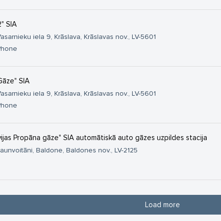
2" SIA
asarnieku iela 9, Krāslava, Krāslavas nov., LV-5601
Phone
 Gāze" SIA
asarnieku iela 9, Krāslava, Krāslavas nov., LV-5601
Phone
vijas Propāna gāze" SIA automātiskā auto gāzes uzpildes stacija
aunvoitāni, Baldone, Baldones nov., LV-2125
Load more