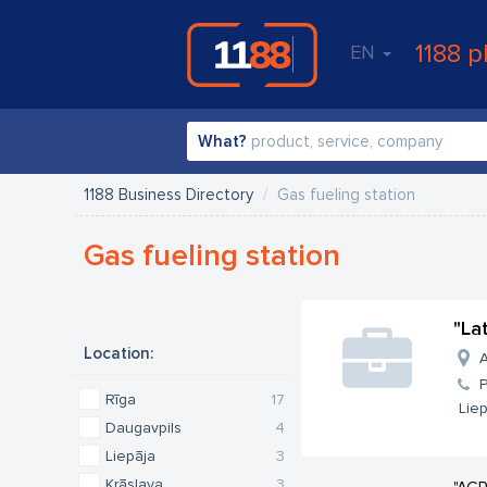
1188 p
EN
What?
1188 Business Directory
Gas fueling station
Gas fueling station
"La
Location:
A
Rīga
17
Liep
Daugavpils
4
Liepāja
3
Krāslava
3