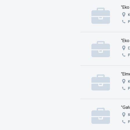
"Eko
K
"Eko
D
"Elm
K
"Gal
R