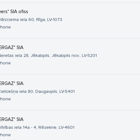
vers" SIA ofiss
ārzciema iela 60, Rīga, LV-1073
Phone
ERGAZ" SIA
eretas iela 28, Jēkabpils, Jēkabpils nov., LV-5201
Phone
ERGAZ" SIA
ietokšņa iela 80, Daugavpils, LV-5401
Phone
ERGAZ" SIA
rīvības iela 14a - 4, Rēzekne, LV-4601
Phone