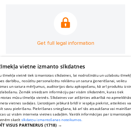
Get full legal information
 tīmekļa vietne izmanto sīkdatnes
 tīmekļa vietnē tiek izmantotas sīkdatnes, lai nodrošinātu un uzlabotu tīmek
nes darbību., nosūtītu personalizētu reklāmu un satura ģenerēšanai, veiktu
āmas un satura mērījumus, auditorijas datu apkopošanu, kā arī produktu izst
zlabošanu. Zemāk sniedzam informāciju par visām sīkdatnēm, kuras tiek
ntotas mūsu tīmekļa vietnēs. Sīkdatnes var atšķirties atkarībā no apmeklētā
rneta vietnes sadaļas. Lietotājam jebkurā brīdī ir iespēja piekrist, atteikties va
īt savu piekrišanu. Piekrišanas sniegšana, kā arī tās atsaukšana vai mainīša
ecas uz visām interneta vietnes sadaļām. Vairāk informācijas par izmantotaj
atnēm skatīt
sīkdatņu izmantošanas noteikumos.
ĪT VISUS PARTNERUS
(1718) →