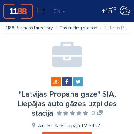
°C
+15
EN
1188 Business Directory
Gas fueling station
"Latvijas Propāna gāze" SIA, Liepājas auto gāzes uzpildes stacija
"Latvijas Propāna gāze" SIA,
Liepājas auto gāzes uzpildes
stacija
0
Airītes iela 8, Liepāja, LV-3407