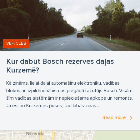
VEHICLES
Kur dabūt Bosch rezerves daļas
Kurzemē?
Kā zināms, lielai daļai automašīnu elektroniku, vadības
blokus un izpildmehānismus piegādā ražotājs Bosch. Visām
šīm vadības sistēmām ir nepieciešama apkope un remonts.
Ja esi no Kurzemes puses, tad labas ziņas...
Read more