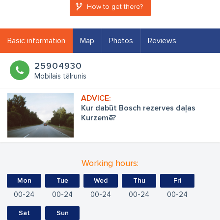
How to get there?
Basic information
Map
Photos
Reviews
25904930
Mobilais tālrunis
Kur dabūt Bosch rezerves daļas
Kurzemē?
Working hours:
Mon
Tue
Wed
Thu
Fri
00
24
00
24
00
24
00
24
00
24
Sat
Sun