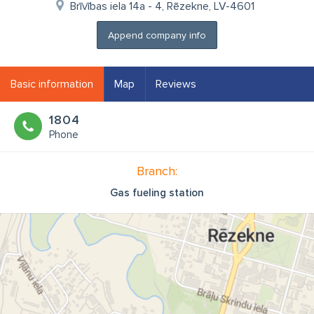
Brīvības iela 14a - 4, Rēzekne, LV-4601
Append company info
Basic information
Map
Reviews
1804
Phone
Branch:
Gas fueling station