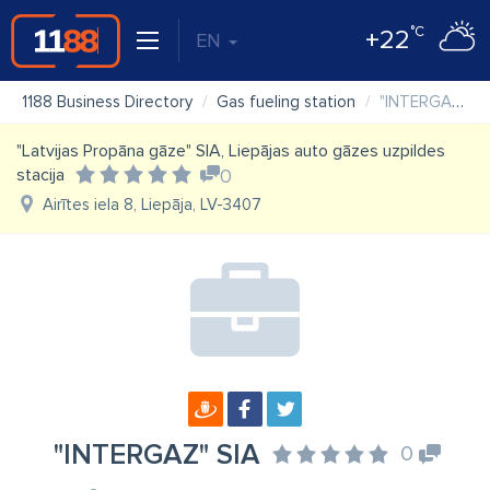
°C
+22
EN
1188 Business Directory
Gas fueling station
"INTERGAZ" SIA
"Latvijas Propāna gāze" SIA, Liepājas auto gāzes uzpildes
stacija
0
Airītes iela 8, Liepāja, LV-3407
"INTERGAZ" SIA
0