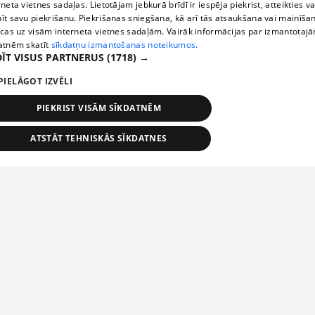
rneta vietnes sadaļas. Lietotājam jebkurā brīdī ir iespēja piekrist, atteikties va
īt savu piekrišanu. Piekrišanas sniegšana, kā arī tās atsaukšana vai mainīša
ecas uz visām interneta vietnes sadaļām. Vairāk informācijas par izmantotaj
atnēm skatīt
sīkdatņu izmantošanas noteikumos.
ĪT VISUS PARTNERUS
(1718) →
PIELĀGOT IZVĒLI
PIEKRIST VISĀM SĪKDATNĒM
ATSTĀT TEHNISKĀS SĪKDATNES
TEHNISKĀS/OBLIGĀTĀS
STATISTIKAS
MĒRĶĒŠANA
FUNKCIONĀLĀS
NEKLASIFICĒTĀS
ehniskās/obligātās
Statistikas
Mērķēšana
Funkcionālās
Neklasificēt
niskās/obligātās sīkdatnes nepieciešamas, lai lietotājs varētu brīvi apmeklēt un pārlūk
Add your company
ekļa vietni un izmantot tās piedāvātās iespējas. Bez šīm sīkdatnēm tīmekļa vietne neva
nvērtīgi darboties un sniegt lietotājam nepieciešamo informāciju.