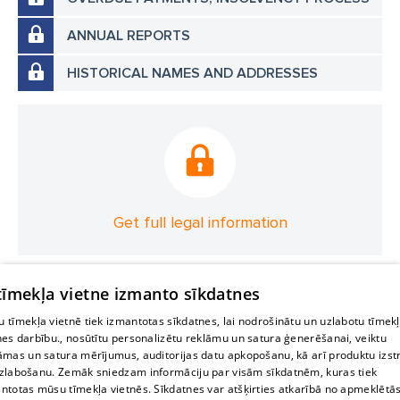
ANNUAL REPORTS
HISTORICAL NAMES AND ADDRESSES
Get full legal information
 tīmekļa vietne izmanto sīkdatnes
 tīmekļa vietnē tiek izmantotas sīkdatnes, lai nodrošinātu un uzlabotu tīmek
nes darbību., nosūtītu personalizētu reklāmu un satura ģenerēšanai, veiktu
āmas un satura mērījumus, auditorijas datu apkopošanu, kā arī produktu izst
zlabošanu. Zemāk sniedzam informāciju par visām sīkdatnēm, kuras tiek
ntotas mūsu tīmekļa vietnēs. Sīkdatnes var atšķirties atkarībā no apmeklētā