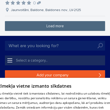
0
Jaunvoitāni, Baldone, Baldones nov., LV-2125
Load more
Add your company
 tīmekļa vietne izmanto sīkdatnes
If your company is not in our database, please fill in a
simple form.
 tīmekļa vietnē tiek izmantotas sīkdatnes, lai nodrošinātu un uzlabotu tīmek
nes darbību., nosūtītu personalizētu reklāmu un satura ģenerēšanai, veiktu
āmas un satura mērījumus, auditorijas datu apkopošanu, kā arī produktu izst
Reproduction, or distribution of 1188 database, its parts or the
zlabošanu. Zemāk sniedzam informāciju par visām sīkdatnēm, kuras tiek
information contained in the database, or parts of information in