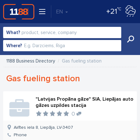
°C
+21
EN
What?
Where?
1188 Business Directory
Gas fueling station
Gas fueling station
"Latvijas Propāna gāze" SIA, Liepājas auto
gāzes uzpildes stacija
0
Airītes iela 8, Liepāja, LV-3407
Phone