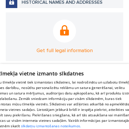
HISTORICAL NAMES AND ADDRESSES
Get full legal information
 tīmekļa vietne izmanto sīkdatnes
 tīmekļa vietnē tiek izmantotas sīkdatnes, lai nodrošinātu un uzlabotu tīmek
nes darbību., nosūtītu personalizētu reklāmu un satura ģenerēšanai, veiktu
āmas un satura mērījumus, auditorijas datu apkopošanu, kā arī produktu izst
zlabošanu. Zemāk sniedzam informāciju par visām sīkdatnēm, kuras tiek
ntotas mūsu tīmekļa vietnēs. Sīkdatnes var atšķirties atkarībā no apmeklētā
rneta vietnes sadaļas. Lietotājam jebkurā brīdī ir iespēja piekrist, atteikties va
īt savu piekrišanu. Piekrišanas sniegšana, kā arī tās atsaukšana vai mainīša
ecas uz visām interneta vietnes sadaļām. Vairāk informācijas par izmantotaj
atnēm skatīt
sīkdatņu izmantošanas noteikumos.