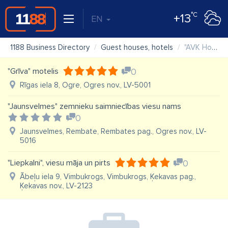
°C
+13
EN
1188 Business Directory
Guest houses, hotels
"AVK Hotel" SIA, atpūtas tūrisma komplekss ''Drākane''
"Grīva" motelis
0
Rīgas iela 8, Ogre, Ogres nov., LV-5001
"Jaunsvelmes" zemnieku saimniecības viesu nams
0
Jaunsvelmes, Rembate, Rembates pag., Ogres nov., LV-
5016
"Liepkalni", viesu māja un pirts
0
Ābeļu iela 9, Vimbukrogs, Vimbukrogs, Ķekavas pag.,
Ķekavas nov., LV-2123