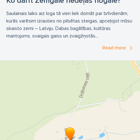
Ko darīt Zemgalē nedēļas nogalē?
Saulainais laiks aiz loga tā vien liek domāt par brīvdienām,
kurās varēsim izrauties no pilsētas steigas, apceļojot mūsu
skaisto zemi – Latviju. Dabas bagātības, kultūras
mantojums, svaigais gaiss un zvaigžņotās...
Read more