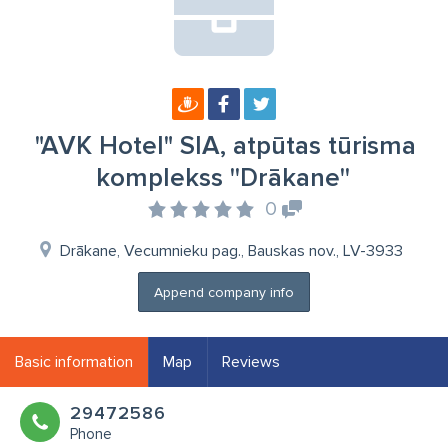
"AVK Hotel" SIA, atpūtas tūrisma
komplekss ''Drākane''
0
Drākane, Vecumnieku pag., Bauskas nov., LV-3933
Append company info
Basic information
Map
Reviews
29472586
Phone