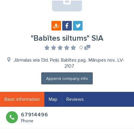
"Babītes siltums" SIA
0
Jūrmalas iela 13d, Piņķi, Babītes pag., Mārupes nov., LV-
2107
Append company info
Basic information
Map
Reviews
67914496
Phone