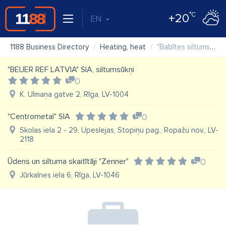
°C
+20
EN
1188 Business Directory
Heating, heat
"Babītes siltums" SIA
"BEIJER REF LATVIA" SIA, siltumsūkņi
0
K. Ulmaņa gatve 2, Rīga, LV-1004
"Centrometal" SIA
0
Skolas iela 2 - 29, Upeslejas, Stopiņu pag., Ropažu nov., LV-
2118
Ūdens un siltuma skaitītāji "Zenner"
0
Jūrkalnes iela 6, Rīga, LV-1046