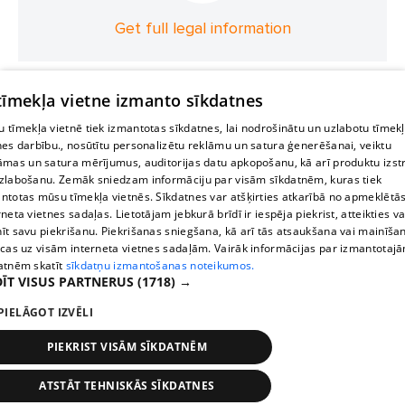
Get full legal information
 tīmekļa vietne izmanto sīkdatnes
 tīmekļa vietnē tiek izmantotas sīkdatnes, lai nodrošinātu un uzlabotu tīmek
nes darbību., nosūtītu personalizētu reklāmu un satura ģenerēšanai, veiktu
āmas un satura mērījumus, auditorijas datu apkopošanu, kā arī produktu izst
zlabošanu. Zemāk sniedzam informāciju par visām sīkdatnēm, kuras tiek
ntotas mūsu tīmekļa vietnēs. Sīkdatnes var atšķirties atkarībā no apmeklētā
rneta vietnes sadaļas. Lietotājam jebkurā brīdī ir iespēja piekrist, atteikties va
īt savu piekrišanu. Piekrišanas sniegšana, kā arī tās atsaukšana vai mainīša
ecas uz visām interneta vietnes sadaļām. Vairāk informācijas par izmantotaj
atnēm skatīt
sīkdatņu izmantošanas noteikumos.
ĪT VISUS PARTNERUS
(1718) →
PIELĀGOT IZVĒLI
PIEKRIST VISĀM SĪKDATNĒM
ATSTĀT TEHNISKĀS SĪKDATNES