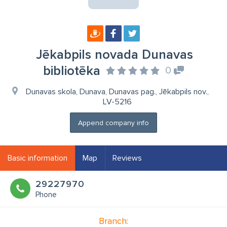
Jēkabpils novada Dunavas
bibliotēka
0
Dunavas skola, Dunava, Dunavas pag., Jēkabpils nov.,
LV-5216
Append company info
Basic information
Map
Reviews
29227970
Phone
Branch: