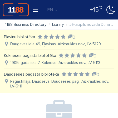
°C
+15
EN
1188 Business Directory
Library
Jēkabpils novada Dunavas bibliotēka
Pļaviņu bibliotēka
0
Daugavas iela 49, Pļaviņas, Aizkraukles nov., LV-5120
Kokneses pagasta bibliotēka
0
1905. gada iela 7, Koknese, Aizkraukles nov., LV-5113
Daudzeses pagasta bibliotēka
0
Pagastmāja, Daudzeva, Daudzeses pag., Aizkraukles nov.,
LV-5111