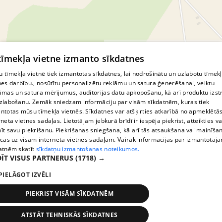
© MapTiler
© OpenStreetMap contributors
 tīmekļa vietne izmanto sīkdatnes
 tīmekļa vietnē tiek izmantotas sīkdatnes, lai nodrošinātu un uzlabotu tīmek
nes darbību., nosūtītu personalizētu reklāmu un satura ģenerēšanai, veiktu
āmas un satura mērījumus, auditorijas datu apkopošanu, kā arī produktu izst
zlabošanu. Zemāk sniedzam informāciju par visām sīkdatnēm, kuras tiek
ntotas mūsu tīmekļa vietnēs. Sīkdatnes var atšķirties atkarībā no apmeklētā
rneta vietnes sadaļas. Lietotājam jebkurā brīdī ir iespēja piekrist, atteikties va
īt savu piekrišanu. Piekrišanas sniegšana, kā arī tās atsaukšana vai mainīša
ecas uz visām interneta vietnes sadaļām. Vairāk informācijas par izmantotaj
atnēm skatīt
sīkdatņu izmantošanas noteikumos.
ĪT VISUS PARTNERUS
(1718) →
PIELĀGOT IZVĒLI
PIEKRIST VISĀM SĪKDATNĒM
ATSTĀT TEHNISKĀS SĪKDATNES