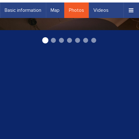
Basic information
Map
Photos
Videos
Gaismekļi ēdamistabai