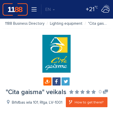
°C
+21
EN
1188 Business Directory
Lighting equipment
"Cita gaisma" veikals
"Cita gaisma" veikals
0
Brīvības iela 101, Rīga, LV-1001
How to get there?