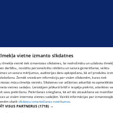
 tīmekļa vietne izmanto sīkdatnes
 tīmekļa vietnē tiek izmantotas sīkdatnes, lai nodrošinātu un uzlabotu tīmek
nes darbību., nosūtītu personalizētu reklāmu un satura ģenerēšanai, veiktu
āmas un satura mērījumus, auditorijas datu apkopošanu, kā arī produktu izst
zlabošanu. Zemāk sniedzam informāciju par visām sīkdatnēm, kuras tiek
ntotas mūsu tīmekļa vietnēs. Sīkdatnes var atšķirties atkarībā no apmeklētā
rneta vietnes sadaļas. Lietotājam jebkurā brīdī ir iespēja piekrist, atteikties va
īt savu piekrišanu. Piekrišanas sniegšana, kā arī tās atsaukšana vai mainīša
ecas uz visām interneta vietnes sadaļām. Vairāk informācijas par izmantotaj
atnēm skatīt
sīkdatņu izmantošanas noteikumos.
ĪT VISUS PARTNERUS
(1718) →