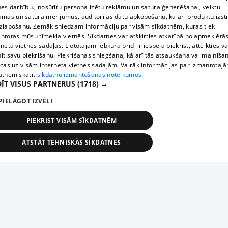
Maytoni lampām iegūsiet 25 % atlaidi www.homeshop.lv 
nes darbību., nosūtītu personalizētu reklāmu un satura ģenerēšanai, veiktu
ievadot kodu ATLAIDE_25, vai krievu valodā СКИДКА_25
āmas un satura mērījumus, auditorijas datu apkopošanu, kā arī produktu izst
zlabošanu. Zemāk sniedzam informāciju par visām sīkdatnēm, kuras tiek
ntotas mūsu tīmekļa vietnēs. Sīkdatnes var atšķirties atkarībā no apmeklētā
rneta vietnes sadaļas. Lietotājam jebkurā brīdī ir iespēja piekrist, atteikties va
īt savu piekrišanu. Piekrišanas sniegšana, kā arī tās atsaukšana vai mainīša
ecas uz visām interneta vietnes sadaļām. Vairāk informācijas par izmantotaj
atnēm skatīt
sīkdatņu izmantošanas noteikumos.
ĪT VISUS PARTNERUS
(1718) →
PIELĀGOT IZVĒLI
PIEKRIST VISĀM SĪKDATNĒM
ATSTĀT TEHNISKĀS SĪKDATNES
TEHNISKĀS/OBLIGĀTĀS
STATISTIKAS
MĒRĶĒŠANA
FUNKCIONĀLĀS
NEKLASIFICĒTĀS