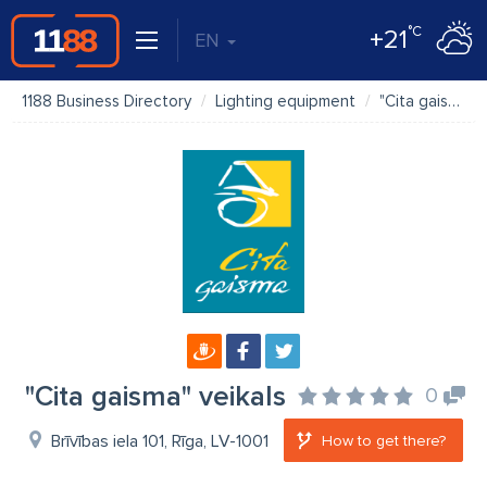
°C
+21
EN
1188 Business Directory
Lighting equipment
"Cita gaisma" veikals
"Cita gaisma" veikals
0
Brīvības iela 101, Rīga, LV-1001
How to get there?