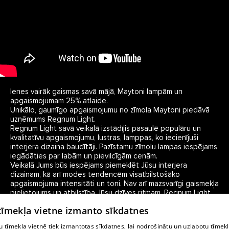
Ienes vairāk gaismas savā mājā, Maytoni lampām un 
apgaismojumam 25% atlaide.

Unikālo, gaumīgo apgaismojumu no zīmola Maytoni piedāvā 
uzņēmums Regnum Light.

Regnum Light savā veikalā izstādījis pasaulē populāru un 
kvalitatīvu apgaismojumu, lustras, lamppas, ko iecienījuši 
interjera dizaina baudītāji. Pazīstamu zīmolu lampas iespējams 
iegādāties par labām un pievilcīgām cenām. 

Veikalā Jums būs iespējams piemeklēt Jūsu interjera 
dizainam, kā arī modes tendencēm visatbilstošāko 
apgaismojuma intensitāti un toni. Nav arī mazsvarīgi gaismekļa 
pielietojums un atbilstība Jūsu dzīves ritmam, Regnum Light 
lepojas ar savu konsultantu talantu, kas palīdzēs atrast Jums 
 tīmekļa vietne izmanto sīkdatnes
vispiemērotāko apgaismojumu. 

Ienāciet, iepērcieties internetā vai ienāciet pie mums veikalā. 

 tīmekļa vietnē tiek izmantotas sīkdatnes, lai nodrošinātu un uzlabotu tīmek