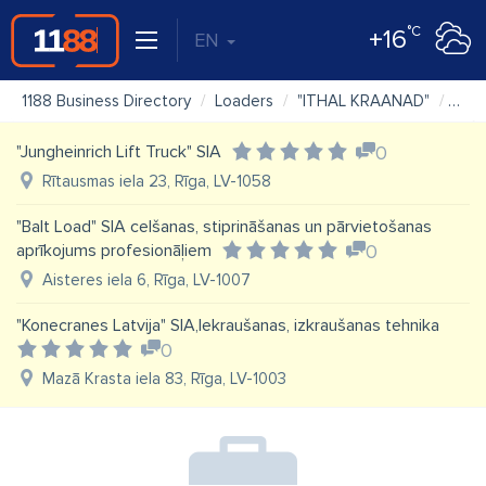
°C
+16
EN
1188 Business Directory
Loaders
"ITHAL KRAANAD"
Map
"Jungheinrich Lift Truck" SIA
0
Rītausmas iela 23, Rīga, LV-1058
"Balt Load" SIA celšanas, stiprināšanas un pārvietošanas
aprīkojums profesionāļiem
0
Aisteres iela 6, Rīga, LV-1007
"Konecranes Latvija" SIA,Iekraušanas, izkraušanas tehnika
0
Mazā Krasta iela 83, Rīga, LV-1003