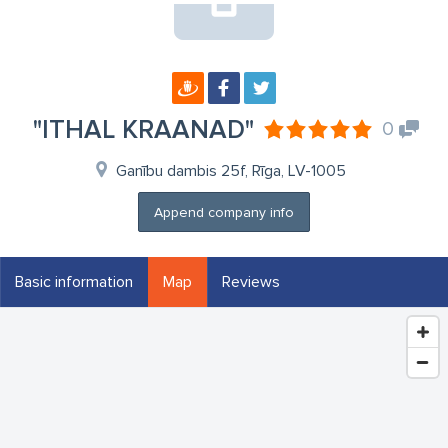
"ITHAL KRAANAD"
0
Ganību dambis 25f, Rīga, LV-1005
Append company info
Basic information
Map
Reviews