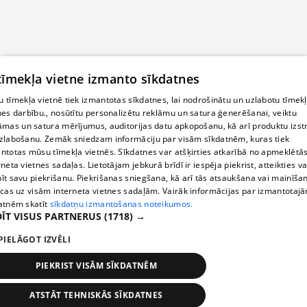
 tīmekļa vietne izmanto sīkdatnes
 tīmekļa vietnē tiek izmantotas sīkdatnes, lai nodrošinātu un uzlabotu tīmek
nes darbību., nosūtītu personalizētu reklāmu un satura ģenerēšanai, veiktu
āmas un satura mērījumus, auditorijas datu apkopošanu, kā arī produktu izst
zlabošanu. Zemāk sniedzam informāciju par visām sīkdatnēm, kuras tiek
ntotas mūsu tīmekļa vietnēs. Sīkdatnes var atšķirties atkarībā no apmeklētā
rneta vietnes sadaļas. Lietotājam jebkurā brīdī ir iespēja piekrist, atteikties va
īt savu piekrišanu. Piekrišanas sniegšana, kā arī tās atsaukšana vai mainīša
ecas uz visām interneta vietnes sadaļām. Vairāk informācijas par izmantotaj
atnēm skatīt
sīkdatņu izmantošanas noteikumos.
ĪT VISUS PARTNERUS
(1718) →
PIELĀGOT IZVĒLI
PIEKRIST VISĀM SĪKDATNĒM
ATSTĀT TEHNISKĀS SĪKDATNES