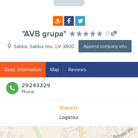
"AVB grupa"
0
Saldus, Saldus nov., LV-3800
Append company info
Basic information
Map
Reviews
29243329
Phone
Branch:
Logistics