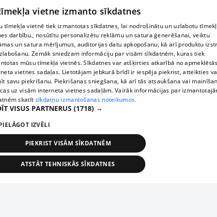
 tīmekļa vietne izmanto sīkdatnes
 tīmekļa vietnē tiek izmantotas sīkdatnes, lai nodrošinātu un uzlabotu tīmek
nes darbību., nosūtītu personalizētu reklāmu un satura ģenerēšanai, veiktu
āmas un satura mērījumus, auditorijas datu apkopošanu, kā arī produktu izst
zlabošanu. Zemāk sniedzam informāciju par visām sīkdatnēm, kuras tiek
ntotas mūsu tīmekļa vietnēs. Sīkdatnes var atšķirties atkarībā no apmeklētā
rneta vietnes sadaļas. Lietotājam jebkurā brīdī ir iespēja piekrist, atteikties va
īt savu piekrišanu. Piekrišanas sniegšana, kā arī tās atsaukšana vai mainīša
ecas uz visām interneta vietnes sadaļām. Vairāk informācijas par izmantotaj
atnēm skatīt
sīkdatņu izmantošanas noteikumos.
ĪT VISUS PARTNERUS
(1718) →
PIELĀGOT IZVĒLI
PIEKRIST VISĀM SĪKDATNĒM
ATSTĀT TEHNISKĀS SĪKDATNES
TEHNISKĀS/OBLIGĀTĀS
STATISTIKAS
MĒRĶĒŠANA
FUNKCIONĀLĀS
NEKLASIFICĒTĀS