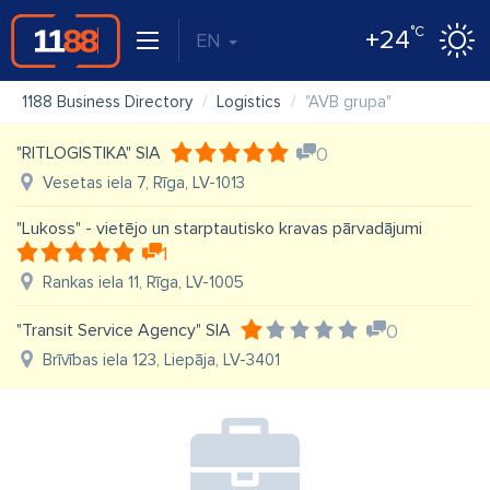
°C
+24
EN
1188 Business Directory
Logistics
"AVB grupa"
"RITLOGISTIKA" SIA
0
Vesetas iela 7, Rīga, LV-1013
"Lukoss" - vietējo un starptautisko kravas pārvadājumi
1
Rankas iela 11, Rīga, LV-1005
"Transit Service Agency" SIA
0
Brīvības iela 123, Liepāja, LV-3401