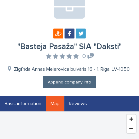
"Basteja Pasāža" SIA "Daksti"
0
Zigfrīda Annas Meierovica bulvāris 16 - 1, Rīga, LV-1050
Append company info
Basic information
Map
Reviews