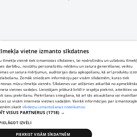
 tīmekļa vietne izmanto sīkdatnes
 tīmekļa vietnē tiek izmantotas sīkdatnes, lai nodrošinātu un uzlabotu tīmek
nes darbību., nosūtītu personalizētu reklāmu un satura ģenerēšanai, veiktu
āmas un satura mērījumus, auditorijas datu apkopošanu, kā arī produktu izst
zlabošanu. Zemāk sniedzam informāciju par visām sīkdatnēm, kuras tiek
ntotas mūsu tīmekļa vietnēs. Sīkdatnes var atšķirties atkarībā no apmeklētā
rneta vietnes sadaļas. Lietotājam jebkurā brīdī ir iespēja piekrist, atteikties va
īt savu piekrišanu. Piekrišanas sniegšana, kā arī tās atsaukšana vai mainīša
ecas uz visām interneta vietnes sadaļām. Vairāk informācijas par izmantotaj
atnēm skatīt
sīkdatņu izmantošanas noteikumos.
ĪT VISUS PARTNERUS
(1718) →
PIELĀGOT IZVĒLI
PIEKRIST VISĀM SĪKDATNĒM