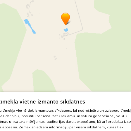
© MapTiler
© OpenStreetMap contributors
 tīmekļa vietne izmanto sīkdatnes
 tīmekļa vietnē tiek izmantotas sīkdatnes, lai nodrošinātu un uzlabotu tīmek
nes darbību., nosūtītu personalizētu reklāmu un satura ģenerēšanai, veiktu
āmas un satura mērījumus, auditorijas datu apkopošanu, kā arī produktu izst
zlabošanu. Zemāk sniedzam informāciju par visām sīkdatnēm, kuras tiek