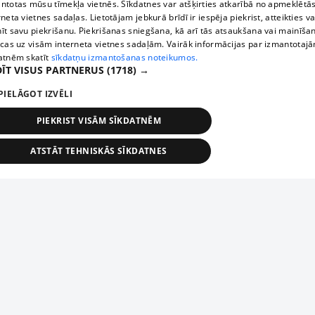
ntotas mūsu tīmekļa vietnēs. Sīkdatnes var atšķirties atkarībā no apmeklētā
rneta vietnes sadaļas. Lietotājam jebkurā brīdī ir iespēja piekrist, atteikties va
īt savu piekrišanu. Piekrišanas sniegšana, kā arī tās atsaukšana vai mainīša
ecas uz visām interneta vietnes sadaļām. Vairāk informācijas par izmantotaj
atnēm skatīt
sīkdatņu izmantošanas noteikumos.
ĪT VISUS PARTNERUS
(1718) →
PIELĀGOT IZVĒLI
PIEKRIST VISĀM SĪKDATNĒM
ATSTĀT TEHNISKĀS SĪKDATNES
TEHNISKĀS/OBLIGĀTĀS
STATISTIKAS
MĒRĶĒŠANA
FUNKCIONĀLĀS
NEKLASIFICĒTĀS
ehniskās/obligātās
Statistikas
Mērķēšana
Funkcionālās
Neklasificēt
niskās/obligātās sīkdatnes nepieciešamas, lai lietotājs varētu brīvi apmeklēt un pārlūk
Add your company
ekļa vietni un izmantot tās piedāvātās iespējas. Bez šīm sīkdatnēm tīmekļa vietne neva