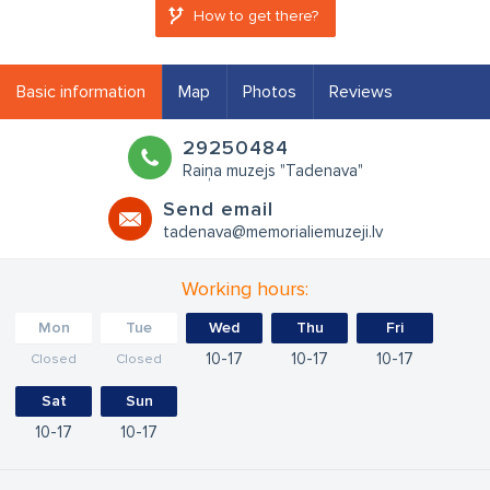
How to get there?
Basic information
Map
Photos
Reviews
29250484
Raiņa muzejs "Tadenava"
Send email
tadenava@memorialiemuzeji.lv
Working hours:
Mon
Tue
Wed
Thu
Fri
10
17
10
17
10
17
Closed
Closed
Sat
Sun
10
17
10
17