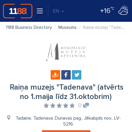
°C
+16
EN
1188 Business Directory
Museums
Raiņa muzejs "Tadenava" (atvērts no 1.maija līdz 31.oktobrim)
Raiņa muzejs "Tadenava" (atvērts
no 1.maija līdz 31.oktobrim)
0
Tadaine, Tadenava, Dunavas pag., Jēkabpils nov., LV-
5216