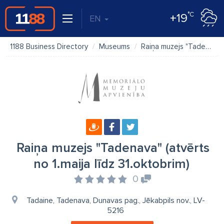
°C
+19
EN
1188 Business Directory
Museums
Raiņa muzejs "Tadenava" (atvērts no 1.maija līdz 31.oktobrim)
Raiņa muzejs "Tadenava" (atvērts
no 1.maija līdz 31.oktobrim)
0
Tadaine, Tadenava, Dunavas pag., Jēkabpils nov., LV-
5216