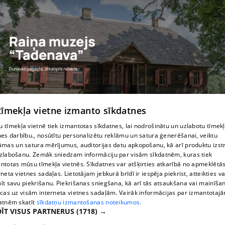
 tīmekļa vietne izmanto sīkdatnes
Raiņa muzejs "Tadenava"
 tīmekļa vietnē tiek izmantotas sīkdatnes, lai nodrošinātu un uzlabotu tīmek
nes darbību., nosūtītu personalizētu reklāmu un satura ģenerēšanai, veiktu
āmas un satura mērījumus, auditorijas datu apkopošanu, kā arī produktu izst
zlabošanu. Zemāk sniedzam informāciju par visām sīkdatnēm, kuras tiek
ntotas mūsu tīmekļa vietnēs. Sīkdatnes var atšķirties atkarībā no apmeklētā
rneta vietnes sadaļas. Lietotājam jebkurā brīdī ir iespēja piekrist, atteikties va
īt savu piekrišanu. Piekrišanas sniegšana, kā arī tās atsaukšana vai mainīša
ecas uz visām interneta vietnes sadaļām. Vairāk informācijas par izmantotaj
atnēm skatīt
sīkdatņu izmantošanas noteikumos.
ĪT VISUS PARTNERUS
(1718) →