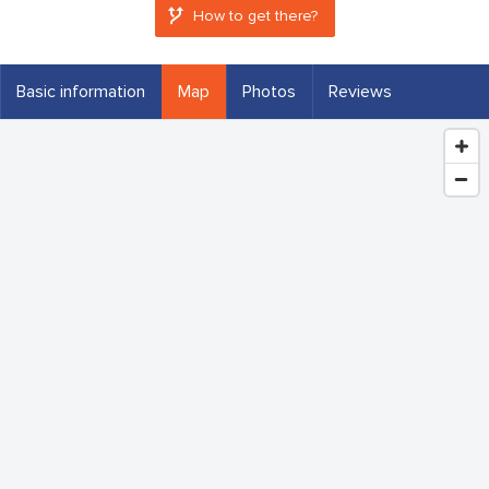
How to get there?
Basic information
Map
Photos
Reviews