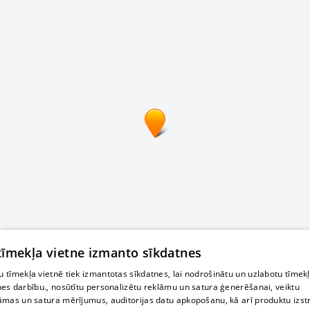
 tīmekļa vietne izmanto sīkdatnes
 tīmekļa vietnē tiek izmantotas sīkdatnes, lai nodrošinātu un uzlabotu tīmek
nes darbību., nosūtītu personalizētu reklāmu un satura ģenerēšanai, veiktu
āmas un satura mērījumus, auditorijas datu apkopošanu, kā arī produktu izst