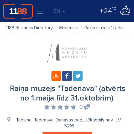
°C
+24
EN
1188 Business Directory
Museums
Raiņa muzejs "Tadenava" (atvērts no 1.maija līdz 31.oktobrim)
Raiņa muzejs "Tadenava" (atvērts
no 1.maija līdz 31.oktobrim)
0
Tadaine, Tadenava, Dunavas pag., Jēkabpils nov., LV-
5216