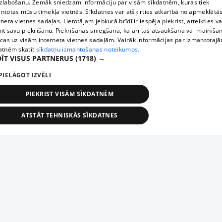
zlabošanu. Zemāk sniedzam informāciju par visām sīkdatnēm, kuras tiek
ntotas mūsu tīmekļa vietnēs. Sīkdatnes var atšķirties atkarībā no apmeklētā
rneta vietnes sadaļas. Lietotājam jebkurā brīdī ir iespēja piekrist, atteikties va
īt savu piekrišanu. Piekrišanas sniegšana, kā arī tās atsaukšana vai mainīša
ecas uz visām interneta vietnes sadaļām. Vairāk informācijas par izmantotaj
atnēm skatīt
sīkdatņu izmantošanas noteikumos.
ĪT VISUS PARTNERUS
(1718) →
PIELĀGOT IZVĒLI
PIEKRIST VISĀM SĪKDATNĒM
ATSTĀT TEHNISKĀS SĪKDATNES
TEHNISKĀS/OBLIGĀTĀS
STATISTIKAS
MĒRĶĒŠANA
FUNKCIONĀLĀS
NEKLASIFICĒTĀS
ehniskās/obligātās
Statistikas
Mērķēšana
Funkcionālās
Neklasificēt
niskās/obligātās sīkdatnes nepieciešamas, lai lietotājs varētu brīvi apmeklēt un pārlūk