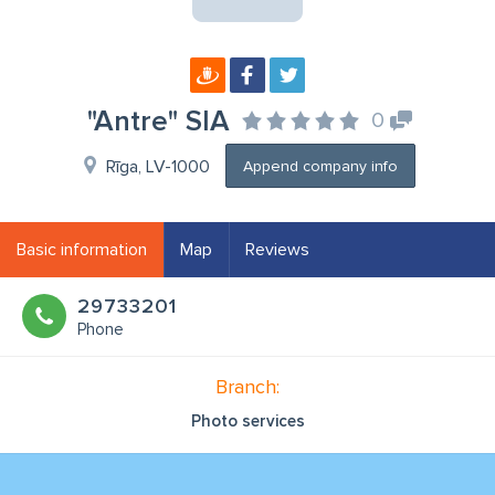
"Antre" SIA
0
Rīga, LV-1000
Append company info
Basic information
Map
Reviews
29733201
Phone
Branch:
Photo services