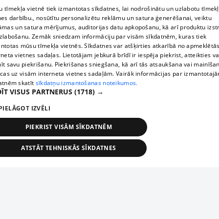
 tīmekļa vietnē tiek izmantotas sīkdatnes, lai nodrošinātu un uzlabotu tīmek
nes darbību., nosūtītu personalizētu reklāmu un satura ģenerēšanai, veiktu
āmas un satura mērījumus, auditorijas datu apkopošanu, kā arī produktu izst
zlabošanu. Zemāk sniedzam informāciju par visām sīkdatnēm, kuras tiek
ntotas mūsu tīmekļa vietnēs. Sīkdatnes var atšķirties atkarībā no apmeklētā
rneta vietnes sadaļas. Lietotājam jebkurā brīdī ir iespēja piekrist, atteikties va
īt savu piekrišanu. Piekrišanas sniegšana, kā arī tās atsaukšana vai mainīša
ecas uz visām interneta vietnes sadaļām. Vairāk informācijas par izmantotaj
atnēm skatīt
sīkdatņu izmantošanas noteikumos.
ĪT VISUS PARTNERUS
(1718) →
PIELĀGOT IZVĒLI
PIEKRIST VISĀM SĪKDATNĒM
ATSTĀT TEHNISKĀS SĪKDATNES
TEHNISKĀS/OBLIGĀTĀS
STATISTIKAS
MĒRĶĒŠANA
FUNKCIONĀLĀS
NEKLASIFICĒTĀS