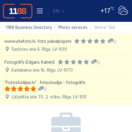
°C
+17
EN
1188 Business Directory
Photo services
"Antre" SIA
www.vitafoto.lv, foto pakalpojumi
0
Šarlotes iela 6, Rīga, LV-1001
Fotogrāfs Edgars Kalniņš
0
Katlakalna iela 1b, Rīga, LV-1073
"Fotostudijas.lv" , fotostudija - fotogrāfs
0
Lāčplēša iela 70, 2. stāvs, Rīga, LV-1011