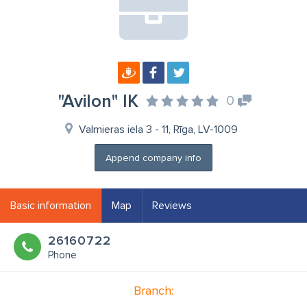
"Avilon" IK
0
Valmieras iela 3 - 11, Rīga, LV-1009
Append company info
Basic information
Map
Reviews
26160722
Phone
Branch: