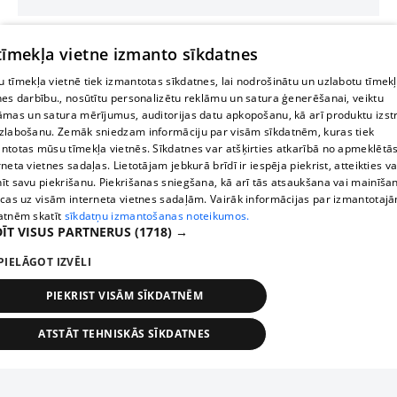
 tīmekļa vietne izmanto sīkdatnes
 tīmekļa vietnē tiek izmantotas sīkdatnes, lai nodrošinātu un uzlabotu tīmek
nes darbību., nosūtītu personalizētu reklāmu un satura ģenerēšanai, veiktu
āmas un satura mērījumus, auditorijas datu apkopošanu, kā arī produktu izst
zlabošanu. Zemāk sniedzam informāciju par visām sīkdatnēm, kuras tiek
ntotas mūsu tīmekļa vietnēs. Sīkdatnes var atšķirties atkarībā no apmeklētā
rneta vietnes sadaļas. Lietotājam jebkurā brīdī ir iespēja piekrist, atteikties va
īt savu piekrišanu. Piekrišanas sniegšana, kā arī tās atsaukšana vai mainīša
ecas uz visām interneta vietnes sadaļām. Vairāk informācijas par izmantotaj
atnēm skatīt
sīkdatņu izmantošanas noteikumos.
ĪT VISUS PARTNERUS
(1718) →
PIELĀGOT IZVĒLI
PIEKRIST VISĀM SĪKDATNĒM
ATSTĀT TEHNISKĀS SĪKDATNES
TEHNISKĀS/OBLIGĀTĀS
STATISTIKAS
MĒRĶĒŠANA