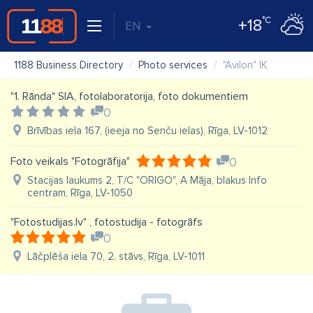
°C
+18
EN
1188 Business Directory
Photo services
"Avilon" IK
"1. Rānda" SIA, fotolaboratorija, foto dokumentiem
0
Brīvības iela 167, (ieeja no Senču ielas), Rīga, LV-1012
Foto veikals "Fotogrāfija"
0
Stacijas laukums 2, T/C "ORIGO", A Māja, blakus Info
centram, Rīga, LV-1050
"Fotostudijas.lv" , fotostudija - fotogrāfs
0
Lāčplēša iela 70, 2. stāvs, Rīga, LV-1011