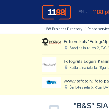
1188 p
EN
1188 Business Directory
Photo servic
Foto veikals "Fotogrāfij
Stacijas laukums 2, T/C 
Fotogrāfs Edgars Kalni
Katlakalna iela 1b, Rīga,
www.vitafoto.lv, foto p
Šarlotes iela 6, Rīga, LV
"B&S" SIA