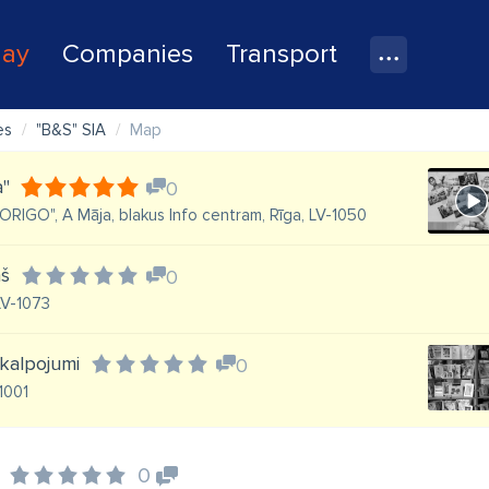
lay
Companies
Transport
es
"B&S" SIA
Map
a"
0
"ORIGO", A Māja, blakus Info centram, Rīga, LV-1050
ņš
0
 LV-1073
akalpojumi
0
-1001
0