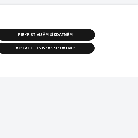
PIEKRIST VISĀM SĪKDATNĒM
ATSTĀT TEHNISKĀS SĪKDATNES
r distribution of 1188 database, its
nformation contained in the database, or
tion in any form is strictly prohibited.
tīmekļa vietne nevarēs pilnvērtīgi darboties un sniegt
 download is prohibited. Reproduction
l published on the website 1188 is
den without the editorial license of 1188