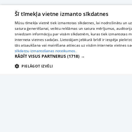
Šī tīmekļa vietne izmanto sīkdatnes
Mūsu tīmekļa vietnē tiek izmantotas sīkdatnes, lai nodrošinātu un u
satura ģenerēšanai, veiktu reklāmas un satura mērījumus, auditorij
sniedzam informāciju par visām sīkdatnēm, kuras tiek izmantotas mū
interneta vietnes sadaļas. Lietotājam jebkurā brīdī ir iespēja piekrist
tās atsaukšana vai mainīšana attiecas uz visām interneta vietnes s
sīkdatņu izmantošanas noteikumos.
RĀDĪT VISUS PARTNERUS
(1718) →
PIELĀGOT IZVĒLI
TEHNISKĀS/OBLIGĀTĀS
STATISTIKAS
M
Tehniskās/
Tehniskās/obligātās sīkdatnes nepieciešamas, lai lietotājs varētu brīvi apm
lietotājam nepieciešamo informāciju.
About us
Compan
Nodrošinātājs
/
Darbības
Advertisement
Buses, t
Nosaukums
Apra
Domēns
ilgums
interna