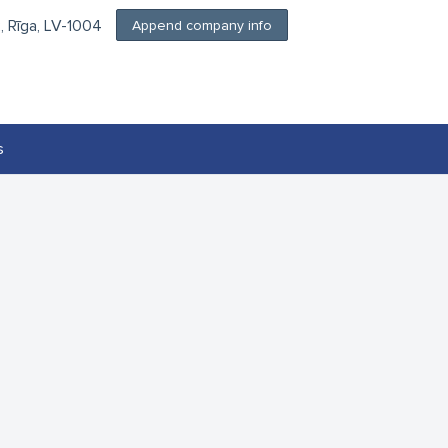
, Rīga, LV-1004
Append company info
s