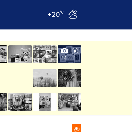
°C
+20
14
1