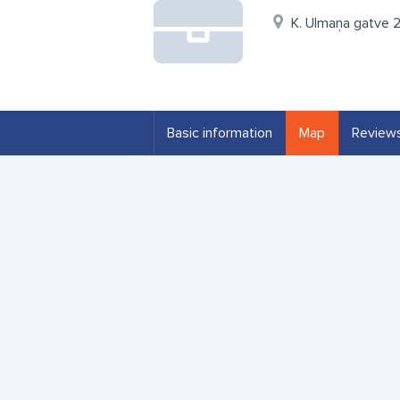
K. Ulmaņa gatve 2
Basic information
Map
Review