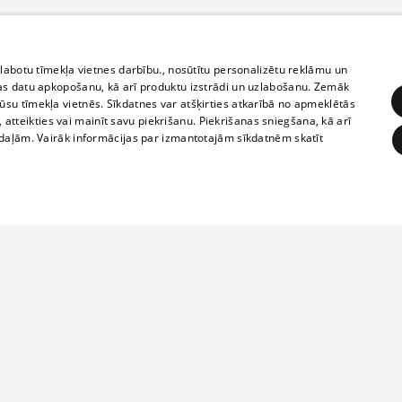
zlabotu tīmekļa vietnes darbību., nosūtītu personalizētu reklāmu un
as datu apkopošanu, kā arī produktu izstrādi un uzlabošanu. Zemāk
su tīmekļa vietnēs. Sīkdatnes var atšķirties atkarībā no apmeklētās
, atteikties vai mainīt savu piekrišanu. Piekrišanas sniegšana, kā arī
adaļām. Vairāk informācijas par izmantotajām sīkdatnēm skatīt
ĒRĶĒŠANA
FUNKCIONĀLĀS
NEKLASIFICĒTĀS
Reproduction, o
obligātās
Statistikas
Mērķēšana
Funkcionālās
Neklasificētās
parts or the i
parts of informa
eklēt un pārlūkot tīmekļa vietni un izmantot tās piedāvātās iespējas. Bez šīm sīkdatnēm 
Also automatic
ies
In the cinemas
of any materia
rains,
TV program
strictly forbid
ksts
tional schedules