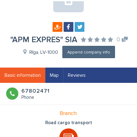
"APM EXPRES" SIA
0
Rīga, LV-1000
Append company info
Basic information
Map
Reviews
67802471
Phone
Branch:
Road cargo transport