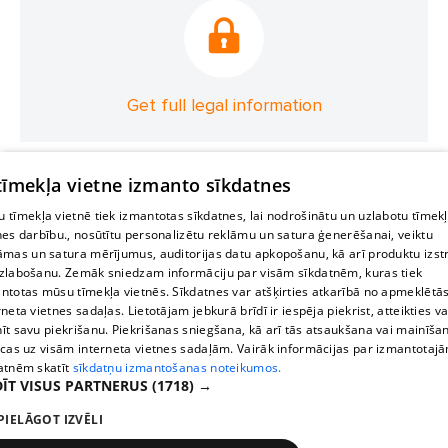
Get full legal information
 tīmekļa vietne izmanto sīkdatnes
 tīmekļa vietnē tiek izmantotas sīkdatnes, lai nodrošinātu un uzlabotu tīmek
nes darbību., nosūtītu personalizētu reklāmu un satura ģenerēšanai, veiktu
āmas un satura mērījumus, auditorijas datu apkopošanu, kā arī produktu izst
zlabošanu. Zemāk sniedzam informāciju par visām sīkdatnēm, kuras tiek
ntotas mūsu tīmekļa vietnēs. Sīkdatnes var atšķirties atkarībā no apmeklētā
rneta vietnes sadaļas. Lietotājam jebkurā brīdī ir iespēja piekrist, atteikties va
īt savu piekrišanu. Piekrišanas sniegšana, kā arī tās atsaukšana vai mainīša
ecas uz visām interneta vietnes sadaļām. Vairāk informācijas par izmantotaj
atnēm skatīt
sīkdatņu izmantošanas noteikumos.
ĪT VISUS PARTNERUS
(1718) →
PIELĀGOT IZVĒLI