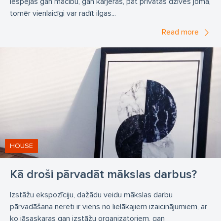
iespējas gan mācību, gan karjeras, pat privātās dzīves jomā,
tomēr vienlaicīgi var radīt ilgas...
Read more
HOUSE
Kā droši pārvadāt mākslas darbus?
Izstāžu ekspozīciju, dažādu veidu mākslas darbu
pārvadāšana nereti ir viens no lielākajiem izaicinājumiem, ar
ko jāsaskaras gan izstāžu organizatoriem, gan