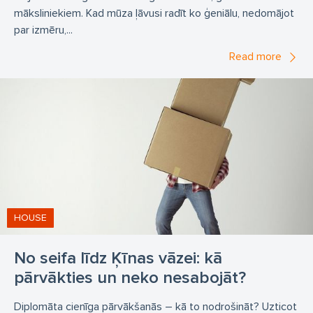
māksliniekiem. Kad mūza ļāvusi radīt ko ģeniālu, nedomājot
par izmēru,...
Read more
HOUSE
No seifa līdz Ķīnas vāzei: kā
pārvākties un neko nesabojāt?
Diplomāta cienīga pārvākšanās – kā to nodrošināt? Uzticot