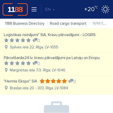
°C
+20
EN
1188 Business Directory
Road cargo transport
"APM EXPRES" SIA
Loģistikas risinājumi" SIA, Kravu pārvadājumi - LOGRIS
0
Spilves iela 22, Rīga, LV-1055
Pārcelšanās24.lv, kravu pārvadājumi pa Latviju un Eiropu
0
Margrietas iela 7/3, Rīga, LV-1046
"Hermis Ekspo" SIA
0
Braslas iela 20 - 303, Rīga, LV-1084