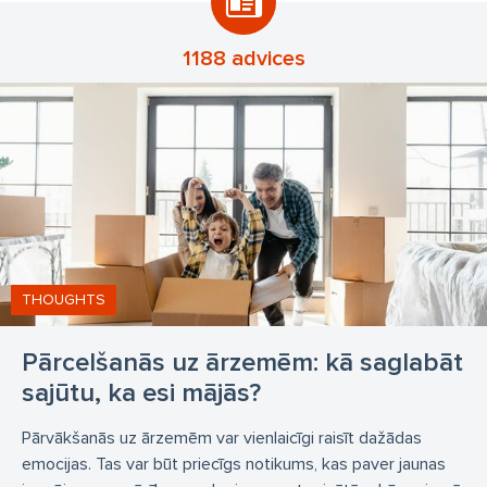
1188 advices
THOUGHTS
Pārcelšanās uz ārzemēm: kā saglabāt
sajūtu, ka esi mājās?
Pārvākšanās uz ārzemēm var vienlaicīgi raisīt dažādas
emocijas. Tas var būt priecīgs notikums, kas paver jaunas