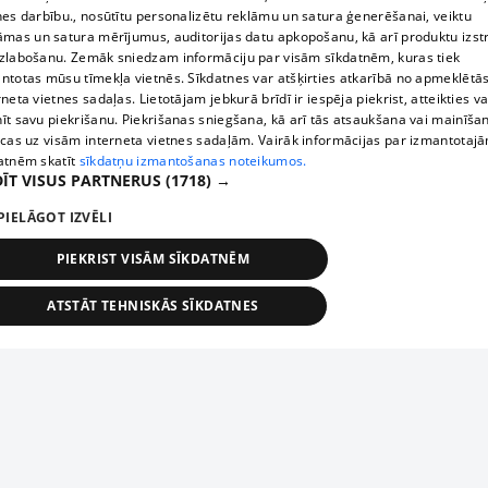
nes darbību., nosūtītu personalizētu reklāmu un satura ģenerēšanai, veiktu
āmas un satura mērījumus, auditorijas datu apkopošanu, kā arī produktu izst
zlabošanu. Zemāk sniedzam informāciju par visām sīkdatnēm, kuras tiek
ntotas mūsu tīmekļa vietnēs. Sīkdatnes var atšķirties atkarībā no apmeklētā
rneta vietnes sadaļas. Lietotājam jebkurā brīdī ir iespēja piekrist, atteikties va
īt savu piekrišanu. Piekrišanas sniegšana, kā arī tās atsaukšana vai mainīša
ecas uz visām interneta vietnes sadaļām. Vairāk informācijas par izmantotaj
atnēm skatīt
sīkdatņu izmantošanas noteikumos.
ĪT VISUS PARTNERUS
(1718) →
PIELĀGOT IZVĒLI
PIEKRIST VISĀM SĪKDATNĒM
ATSTĀT TEHNISKĀS SĪKDATNES
TEHNISKĀS/OBLIGĀTĀS
STATISTIKAS
MĒRĶĒŠANA
FUNKCIONĀLĀS
NEKLASIFICĒTĀS