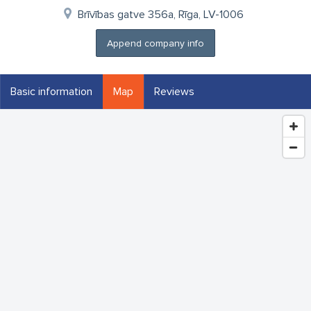
Brīvības gatve 356a, Rīga, LV-1006
Append company info
Basic information
Map
Reviews