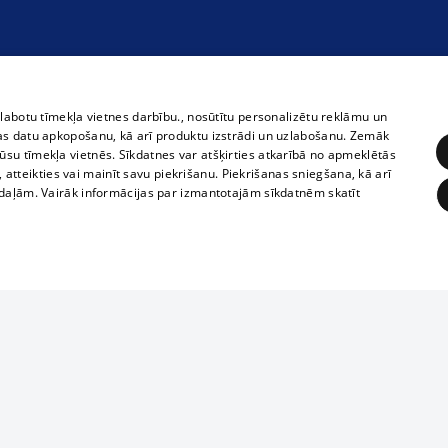
zlabotu tīmekļa vietnes darbību., nosūtītu personalizētu reklāmu un
as datu apkopošanu, kā arī produktu izstrādi un uzlabošanu. Zemāk
su tīmekļa vietnēs. Sīkdatnes var atšķirties atkarībā no apmeklētās
, atteikties vai mainīt savu piekrišanu. Piekrišanas sniegšana, kā arī
adaļām. Vairāk informācijas par izmantotajām sīkdatnēm skatīt
ĒRĶĒŠANA
FUNKCIONĀLĀS
NEKLASIFICĒTĀS
Reproduction, o
obligātās
Statistikas
Mērķēšana
Funkcionālās
Neklasificētās
parts or the i
parts of informa
eklēt un pārlūkot tīmekļa vietni un izmantot tās piedāvātās iespējas. Bez šīm sīkdatnēm 
Also automatic
ies
In the cinemas