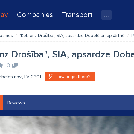
lay
Companies
Transport
panies
"Koblenz Drošība", SIA, apsardze Dobelē un apkārtnē
P
nz Drošība", SIA, apsardze Dob
0
obeles nov., LV-3301
How to get there?
Reviews