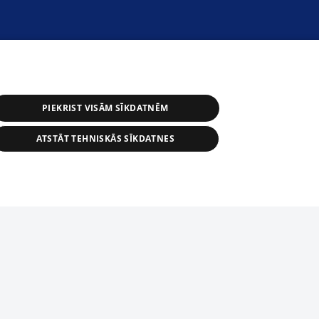
PIEKRIST VISĀM SĪKDATNĒM
ATSTĀT TEHNISKĀS SĪKDATNES
r distribution of 1188 database, its
nformation contained in the database, or
tion in any form is strictly prohibited.
tīmekļa vietne nevarēs pilnvērtīgi darboties un sniegt
 download is prohibited. Reproduction