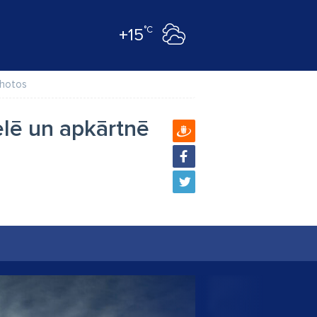
°C
+15
hotos
elē un apkārtnē