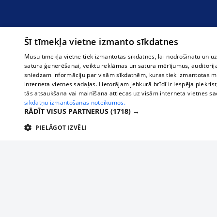
Šī tīmekļa vietne izmanto sīkdatnes
Mūsu tīmekļa vietnē tiek izmantotas sīkdatnes, lai nodrošinātu un u
satura ģenerēšanai, veiktu reklāmas un satura mērījumus, auditorij
sniedzam informāciju par visām sīkdatnēm, kuras tiek izmantotas mū
interneta vietnes sadaļas. Lietotājam jebkurā brīdī ir iespēja piekrist
tās atsaukšana vai mainīšana attiecas uz visām interneta vietnes s
sīkdatņu izmantošanas noteikumos.
RĀDĪT VISUS PARTNERUS
(1718) →
PIELĀGOT IZVĒLI
TEHNISKĀS/OBLIGĀTĀS
STATISTIKAS
M
Tehniskās/
Tehniskās/obligātās sīkdatnes nepieciešamas, lai lietotājs varētu brīvi apm
lietotājam nepieciešamo informāciju.
About us
Compan