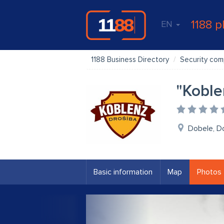
1188 p
EN
1188 Business Directory
Security com
"Koble
Dobele, D
Basic information
Map
Photos