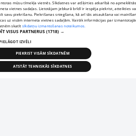
ntotas mūsu tīmekļa vietnēs. Sīkdatnes var atšķirties atkarībā no apmeklētā
rneta vietnes sadaļas. Lietotājam jebkurā brīdī ir iespēja piekrist, atteikties va
īt savu piekrišanu. Piekrišanas sniegšana, kā arī tās atsaukšana vai mainīša
ecas uz visām interneta vietnes sadaļām. Vairāk informācijas par izmantotaj
atnēm skatīt
sīkdatņu izmantošanas noteikumos.
ĪT VISUS PARTNERUS
(1718) →
PIELĀGOT IZVĒLI
PIEKRIST VISĀM SĪKDATNĒM
ATSTĀT TEHNISKĀS SĪKDATNES
TEHNISKĀS/OBLIGĀTĀS
STATISTIKAS
MĒRĶĒŠANA
FUNKCIONĀLĀS
NEKLASIFICĒTĀS
ehniskās/obligātās
Statistikas
Mērķēšana
Funkcionālās
Neklasificēt
niskās/obligātās sīkdatnes nepieciešamas, lai lietotājs varētu brīvi apmeklēt un pārlūk
Add your company
ekļa vietni un izmantot tās piedāvātās iespējas. Bez šīm sīkdatnēm tīmekļa vietne neva