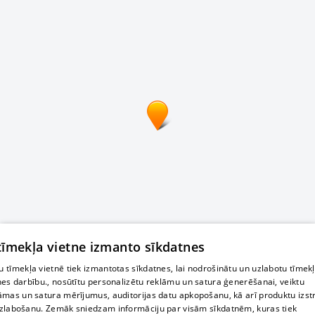
 tīmekļa vietne izmanto sīkdatnes
 tīmekļa vietnē tiek izmantotas sīkdatnes, lai nodrošinātu un uzlabotu tīmek
nes darbību., nosūtītu personalizētu reklāmu un satura ģenerēšanai, veiktu
āmas un satura mērījumus, auditorijas datu apkopošanu, kā arī produktu izst
zlabošanu. Zemāk sniedzam informāciju par visām sīkdatnēm, kuras tiek