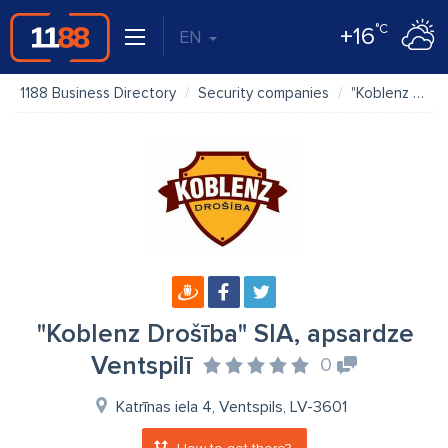
°C
+16
EN
1188 Business Directory
Security companies
"Koblenz Drošība" SIA, apsardze Ventspilī
"Koblenz Drošība" SIA, apsardze
Ventspilī
0
Katrīnas iela 4, Ventspils, LV-3601