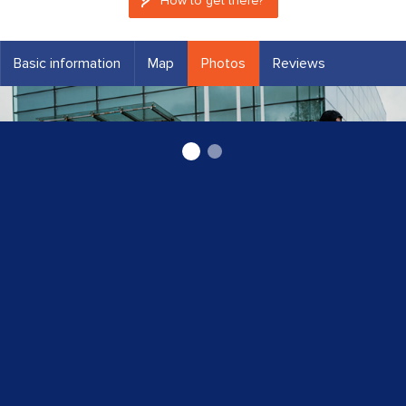
How to get there?
Basic information
Map
Photos
Reviews
Apsardze Ventspilī