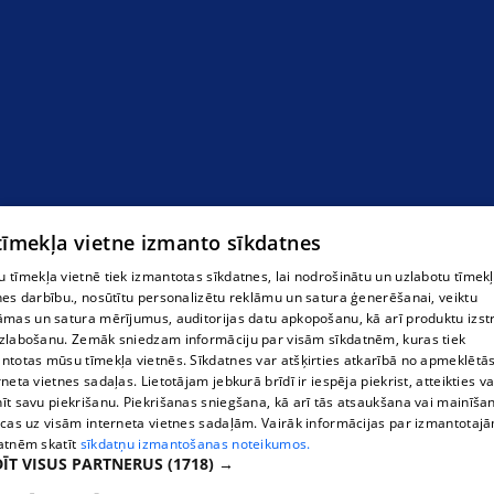
 tīmekļa vietne izmanto sīkdatnes
 tīmekļa vietnē tiek izmantotas sīkdatnes, lai nodrošinātu un uzlabotu tīmek
nes darbību., nosūtītu personalizētu reklāmu un satura ģenerēšanai, veiktu
āmas un satura mērījumus, auditorijas datu apkopošanu, kā arī produktu izst
zlabošanu. Zemāk sniedzam informāciju par visām sīkdatnēm, kuras tiek
ntotas mūsu tīmekļa vietnēs. Sīkdatnes var atšķirties atkarībā no apmeklētā
rneta vietnes sadaļas. Lietotājam jebkurā brīdī ir iespēja piekrist, atteikties va
īt savu piekrišanu. Piekrišanas sniegšana, kā arī tās atsaukšana vai mainīša
ecas uz visām interneta vietnes sadaļām. Vairāk informācijas par izmantotaj
atnēm skatīt
sīkdatņu izmantošanas noteikumos.
ĪT VISUS PARTNERUS
(1718) →