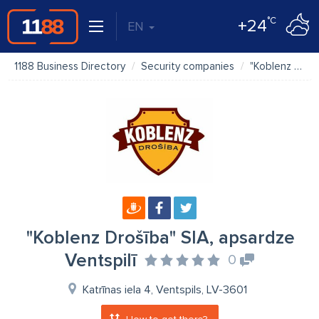
°C
+24
EN
1188 Business Directory
Security companies
"Koblenz Drošība" SIA, apsardze Ventspilī
"Koblenz Drošība" SIA, apsardze
Ventspilī
0
Katrīnas iela 4, Ventspils, LV-3601