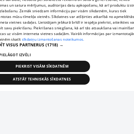
āmas un satura mērījumus, auditorijas datu apkopošanu, kā arī produktu izst
zlabošanu. Zemāk sniedzam informāciju par visām sīkdatnēm, kuras tiek
ntotas mūsu tīmekļa vietnēs. Sīkdatnes var atšķirties atkarībā no apmeklētā
rneta vietnes sadaļas. Lietotājam jebkurā brīdī ir iespēja piekrist, atteikties va
īt savu piekrišanu. Piekrišanas sniegšana, kā arī tās atsaukšana vai mainīša
ecas uz visām interneta vietnes sadaļām. Vairāk informācijas par izmantotaj
atnēm skatīt
sīkdatņu izmantošanas noteikumos.
ĪT VISUS PARTNERUS
(1718) →
PIELĀGOT IZVĒLI
PIEKRIST VISĀM SĪKDATNĒM
ATSTĀT TEHNISKĀS SĪKDATNES
TEHNISKĀS/OBLIGĀTĀS
STATISTIKAS
MĒRĶĒŠANA
FUNKCIONĀLĀS
NEKLASIFICĒTĀS
ehniskās/obligātās
Statistikas
Mērķēšana
Funkcionālās
Neklasificēt