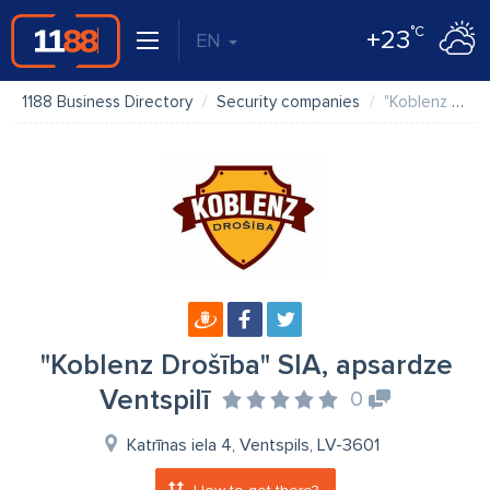
°C
+23
EN
1188 Business Directory
Security companies
"Koblenz Drošība" SIA, apsardze Ventspilī
"Koblenz Drošība" SIA, apsardze
Ventspilī
0
Katrīnas iela 4, Ventspils, LV-3601