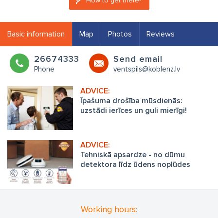
How to get there?
Basic information
Map
Photos
Reviews
26674333
Send email
Phone
ventspils@koblenz.lv
Īpašuma drošība mūsdienās:
uzstādi ierīces un guli mierīgi!
Tehniskā apsardze - no dūmu
detektora līdz ūdens noplūdes
detektoram
Working hours: