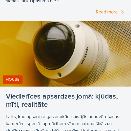
sienas, lauku īpašums bieži...
Read more
HOUSE
Viedierīces apsardzes jomā: kļūdas,
mīti, realitāte
Laiks, kad apsardze galvenokārt saistījās ar novērošanas
kamerām, speciāli apmācītiem vīriem automašīnās un
skaļām signalizācijām, daļēji ir pagājis. Protams, visi nupat