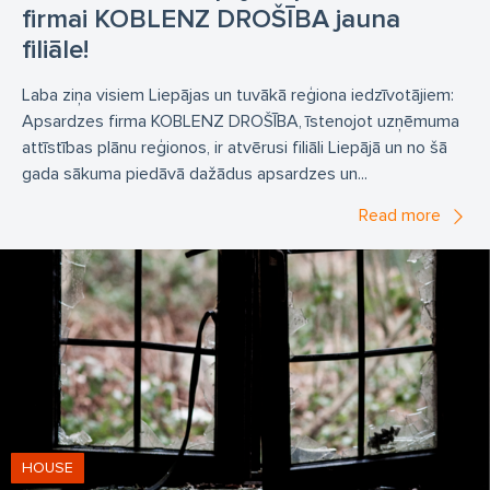
firmai KOBLENZ DROŠĪBA jauna
filiāle!
Laba ziņa visiem Liepājas un tuvākā reģiona iedzīvotājiem:
Apsardzes firma KOBLENZ DROŠĪBA, īstenojot uzņēmuma
attīstības plānu reģionos, ir atvērusi filiāli Liepājā un no šā
gada sākuma piedāvā dažādus apsardzes un...
Read more
HOUSE