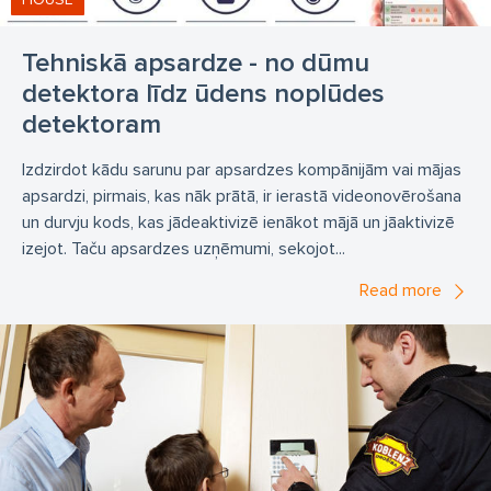
Tehniskā apsardze - no dūmu
detektora līdz ūdens noplūdes
detektoram
Izdzirdot kādu sarunu par apsardzes kompānijām vai mājas
apsardzi, pirmais, kas nāk prātā, ir ierastā videonovērošana
un durvju kods, kas jādeaktivizē ienākot mājā un jāaktivizē
izejot. Taču apsardzes uzņēmumi, sekojot...
Read more