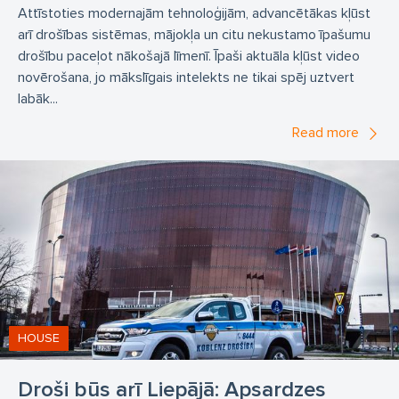
Attīstoties modernajām tehnoloģijām, advancētākas kļūst
arī drošības sistēmas, mājokļa un citu nekustamo īpašumu
drošību paceļot nākošajā līmenī. Īpaši aktuāla kļūst video
novērošana, jo mākslīgais intelekts ne tikai spēj uztvert
labāk...
Read more
HOUSE
Droši būs arī Liepājā: Apsardzes