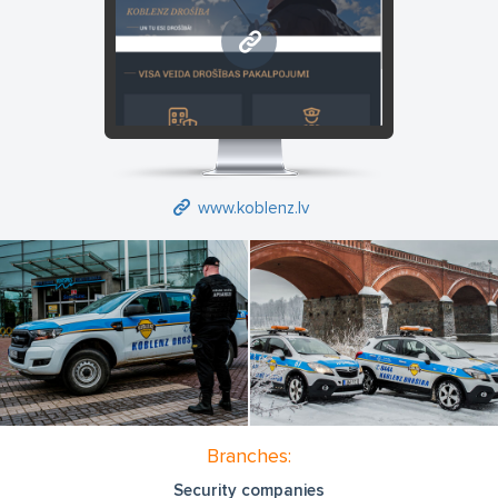
Tālrunis:: 26 674 333
Vadītājs: Raimonds Kazakevičs
www.koblenz.lv
www.koblenz.lv
Branches:
Security companies