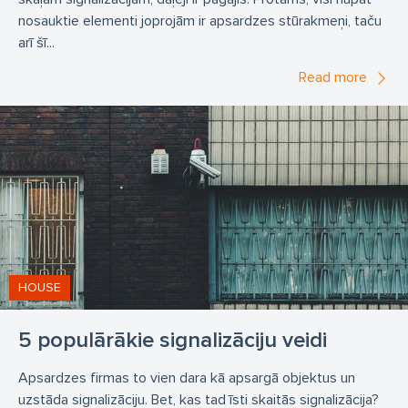
nosauktie elementi joprojām ir apsardzes stūrakmeņi, taču
arī šī...
Read more
HOUSE
5 populārākie signalizāciju veidi
Apsardzes firmas to vien dara kā apsargā objektus un
uzstāda signalizāciju. Bet, kas tad īsti skaitās signalizācija?