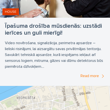
HOUSE
Īpašuma drošība mūsdienās: uzstādi
ierīces un guli mierīgi!
Video novērošana, signalizācija, perimetra apsardze –
lieliski risinājumi, lai aizsargātu savas privātmājas teritoriju.
Savukārt tehniskā apsardze, kurā iespējams iekļaut arī
sensorus logiem, mitruma, gāzes vai dūmu detektorus būs
piemērota dzīvokļiem....
Read more