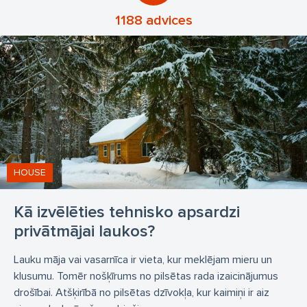
1188 advices
HOUSE
Kā izvēlēties tehnisko apsardzi
privātmājai laukos?
Lauku māja vai vasarnīca ir vieta, kur meklējam mieru un
klusumu. Tomēr nošķīrums no pilsētas rada izaicinājumus
drošībai. Atšķirībā no pilsētas dzīvokļa, kur kaimiņi ir aiz