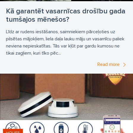
Kā garantēt vasarnīcas drošību gada
tumšajos mēnešos?
Līdz ar rudens iestāšanos, saimniekiem pārceļoties uz
pilsētas mājokļiem, liela daļa lauku māju un vasarnīcu paliek
neviena nepieskatītas. Tās var kļūt par gardu kumosu ne
tikai zagļiem, kuri tīko pēc...
Read more
HOUSE