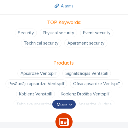
Alarms
TOP Keywords:
Security
Physical security
Event security
Technical security
Apartment security
Products:
Apsardze Ventspilī
Signalizācijas Ventspilī
Privātmāju apsardze Ventspilī
Ofisu apsardze Ventspilī
Koblenz Venstpilī
Koblenz Drošība Ventspilī
Tehniskā apsardze Ventspilī
Apsardze Kuldīgā
More
Signalizācijas Kuldīgā
Privātmāju apsardze Kuldīgā
Ofisu apsardze Kuldīgā
Koblenz