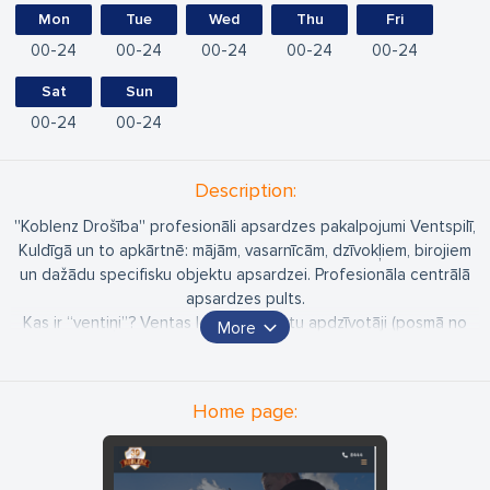
Mon
Tue
Wed
Thu
Fri
00
24
00
24
00
24
00
24
00
24
Sat
Sun
00
24
00
24
Description:
''Koblenz Drošība'' profesionāli apsardzes pakalpojumi Ventspilī,
Kuldīgā un to apkārtnē: mājām, vasarnīcām, dzīvokļiem, birojiem
un dažādu specifisku objektu apsardzei. Profesionāla centrālā
apsardzes pults.
Kas ir “ventiņi”? Ventas lejteces krastu apdzīvotāji (posmā no
More
upes grīvas līdz Zlēkām), kuri runā tāmnieku dialektā. Tā viš i! Jau
no 2011. gada par “ventiņ” drošību rūpējas Koblenz Drošība.
Zvan virsū un dabū labāko piedāvājum!
Home page:
Adrese: Katrīnas iela 4, Ventspils
e-pasts: ventspils@koblenz.lv