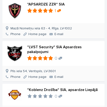
"APSARDZE ZZR" SIA
1
Mazā Nometņu iela 63 - 4, Rīga, LV-1002
Phone
Home page
E-mail
"LVST Security" SIA Apsardzes
pakalpojumi
0
Pils iela 54, Ventspils, LV-3601
Phone
Home page
E-mail
"Koblenz Drošība" SIA, apsardze Liepājā
0