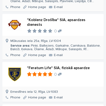
Olaine, Ādaži, Mārupe, Salaspils, Pļavnieki, Liepāja, Cē...
Phone
Home page
E-mail
"Koblenz Drošība" SIA, apsardzes
dienests
0
Mūkusalas iela 25a, Rīga, LV-1004
Service area:
Piņķi, Baltezers, Garkalne, Carnikava, Baldone,
Baloži, Ķekava, Olaine, Ādaži, Mārupe, Salaspils, Rī...
Phone
Home page
E-mail
"Feratum Life" SIA, fiziskā apsardze
0
Ernestīnes iela 12, Rīga, LV-1083
Phone
Home page
E-mail