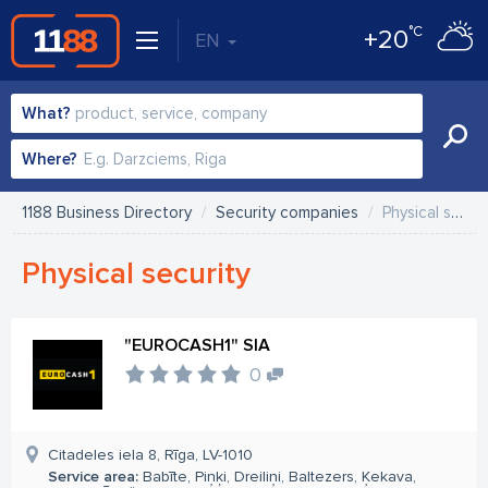
°C
+20
EN
What?
Where?
1188 Business Directory
Security companies
Physical security
Physical security
"EUROCASH1" SIA
0
Citadeles iela 8, Rīga, LV-1010
Service area:
Babīte, Piņķi, Dreiliņi, Baltezers, Ķekava,