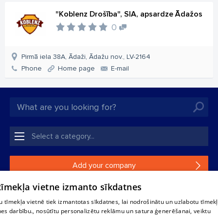
"Koblenz Drošība", SIA, apsardze Ādažos
0
Pirmā iela 38A, Ādaži, Ādažu nov., LV-2164
Phone
Home page
E-mail
Add your company
 tīmekļa vietne izmanto sīkdatnes
If your company is not in our database, please fill in a
simple form.
 tīmekļa vietnē tiek izmantotas sīkdatnes, lai nodrošinātu un uzlabotu tīmek
nes darbību., nosūtītu personalizētu reklāmu un satura ģenerēšanai, veiktu