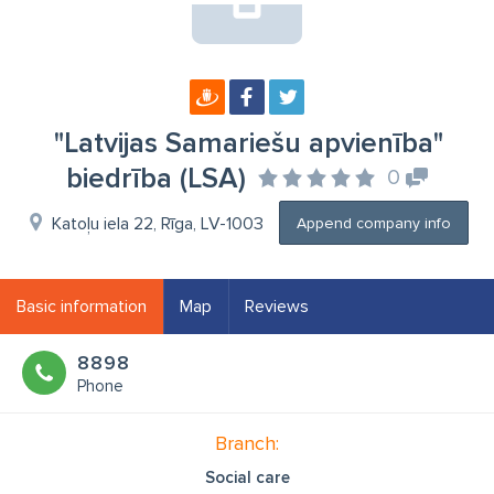
"Latvijas Samariešu apvienība"
biedrība (LSA)
0
Katoļu iela 22, Rīga, LV-1003
Append company info
Basic information
Map
Reviews
8898
Phone
Branch:
Social care