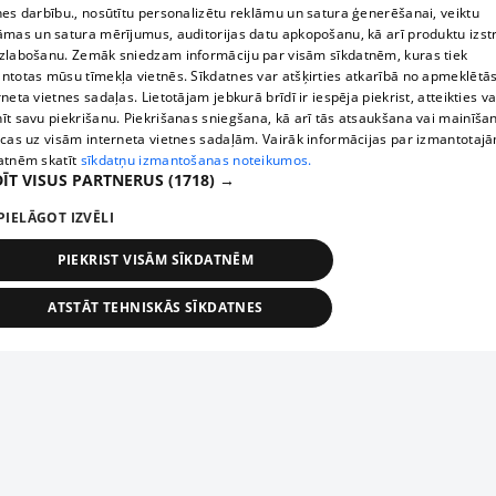
nes darbību., nosūtītu personalizētu reklāmu un satura ģenerēšanai, veiktu
āmas un satura mērījumus, auditorijas datu apkopošanu, kā arī produktu izst
zlabošanu. Zemāk sniedzam informāciju par visām sīkdatnēm, kuras tiek
ntotas mūsu tīmekļa vietnēs. Sīkdatnes var atšķirties atkarībā no apmeklētā
rneta vietnes sadaļas. Lietotājam jebkurā brīdī ir iespēja piekrist, atteikties va
īt savu piekrišanu. Piekrišanas sniegšana, kā arī tās atsaukšana vai mainīša
ecas uz visām interneta vietnes sadaļām. Vairāk informācijas par izmantotaj
atnēm skatīt
sīkdatņu izmantošanas noteikumos.
ĪT VISUS PARTNERUS
(1718) →
PIELĀGOT IZVĒLI
PIEKRIST VISĀM SĪKDATNĒM
ATSTĀT TEHNISKĀS SĪKDATNES
TEHNISKĀS/OBLIGĀTĀS
STATISTIKAS
MĒRĶĒŠANA
FUNKCIONĀLĀS
NEKLASIFICĒTĀS