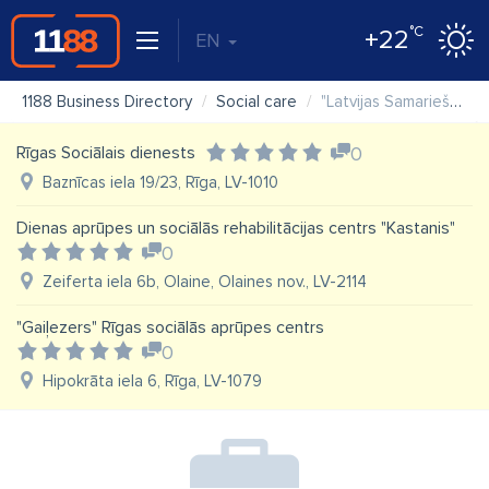
°C
+22
EN
1188 Business Directory
Social care
"Latvijas Samariešu apvienība" biedrība (LSA)
Rīgas Sociālais dienests
0
Baznīcas iela 19/23, Rīga, LV-1010
Dienas aprūpes un sociālās rehabilitācijas centrs "Kastanis"
0
Zeiferta iela 6b, Olaine, Olaines nov., LV-2114
"Gaiļezers" Rīgas sociālās aprūpes centrs
0
Hipokrāta iela 6, Rīga, LV-1079