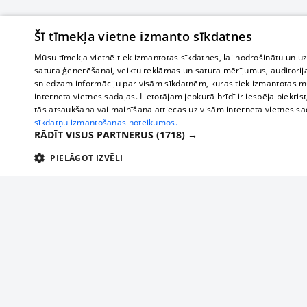
Šī tīmekļa vietne izmanto sīkdatnes
Mūsu tīmekļa vietnē tiek izmantotas sīkdatnes, lai nodrošinātu un u
satura ģenerēšanai, veiktu reklāmas un satura mērījumus, auditorij
sniedzam informāciju par visām sīkdatnēm, kuras tiek izmantotas mū
interneta vietnes sadaļas. Lietotājam jebkurā brīdī ir iespēja piekrist
tās atsaukšana vai mainīšana attiecas uz visām interneta vietnes s
sīkdatņu izmantošanas noteikumos.
RĀDĪT VISUS PARTNERUS
(1718) →
PIELĀGOT IZVĒLI
TEHNISKĀS/OBLIGĀTĀS
STATISTIKAS
M
Tehniskās/
Tehniskās/obligātās sīkdatnes nepieciešamas, lai lietotājs varētu brīvi apm
lietotājam nepieciešamo informāciju.
About us
Compan
Nodrošinātājs
/
Darbības
Advertisement
Buses, t
Nosaukums
Apra
Domēns
ilgums