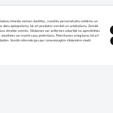
zlabotu tīmekļa vietnes darbību., nosūtītu personalizētu reklāmu un
as datu apkopošanu, kā arī produktu izstrādi un uzlabošanu. Zemāk
su tīmekļa vietnēs. Sīkdatnes var atšķirties atkarībā no apmeklētās
, atteikties vai mainīt savu piekrišanu. Piekrišanas sniegšana, kā arī
adaļām. Vairāk informācijas par izmantotajām sīkdatnēm skatīt
ĒRĶĒŠANA
FUNKCIONĀLĀS
NEKLASIFICĒTĀS
Reproduction, o
obligātās
Statistikas
Mērķēšana
Funkcionālās
Neklasificētās
parts or the i
parts of informa
eklēt un pārlūkot tīmekļa vietni un izmantot tās piedāvātās iespējas. Bez šīm sīkdatnēm 
Also automatic
ies
In the cinemas
of any materia
rains,
TV program
strictly forbid
ksts