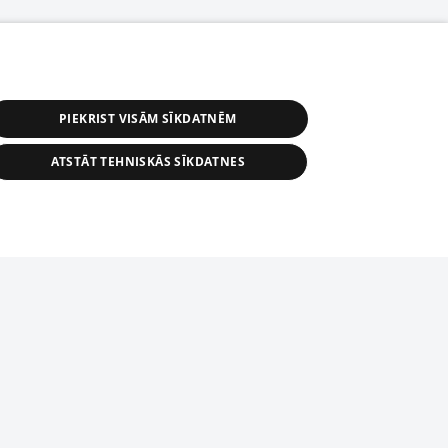
PIEKRIST VISĀM SĪKDATNĒM
ATSTĀT TEHNISKĀS SĪKDATNES
r distribution of 1188 database, its
nformation contained in the database, or
tion in any form is strictly prohibited.
tīmekļa vietne nevarēs pilnvērtīgi darboties un sniegt
 download is prohibited. Reproduction
l published on the website 1188 is
den without the editorial license of 1188