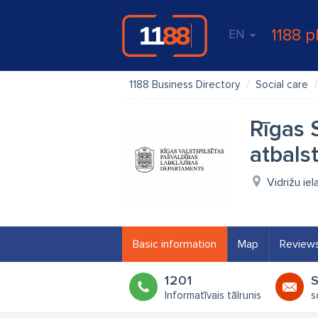
1188 p
EN
1188 Business Directory
Social care
Rīgas 
atbals
Vidrižu iel
Basic information
Map
Review
1201
Informatīvais tālrunis
s