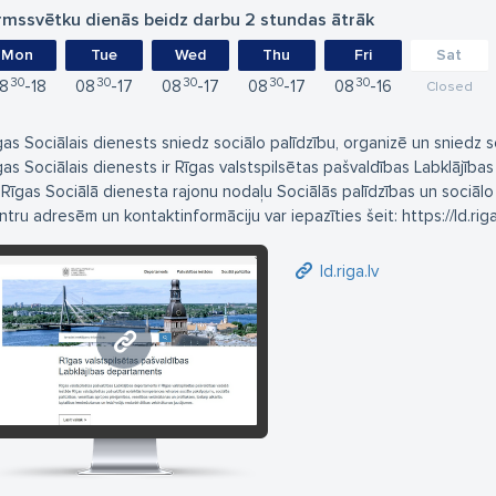
rmssvētku dienās beidz darbu 2 stundas ātrāk
Mon
Tue
Wed
Thu
Fri
Sat
30
30
30
30
30
8
18
08
17
08
17
08
17
08
16
Closed
gas Sociālais dienests sniedz sociālo palīdzību, organizē un sniedz 
gas Sociālais dienests ir Rīgas valstspilsētas pašvaldības Labklājīb
 Rīgas Sociālā dienesta rajonu nodaļu Sociālās palīdzības un sociā
ntru adresēm un kontaktinformāciju var iepazīties šeit: https://ld.rig
ld.riga.lv
ld.riga.lv