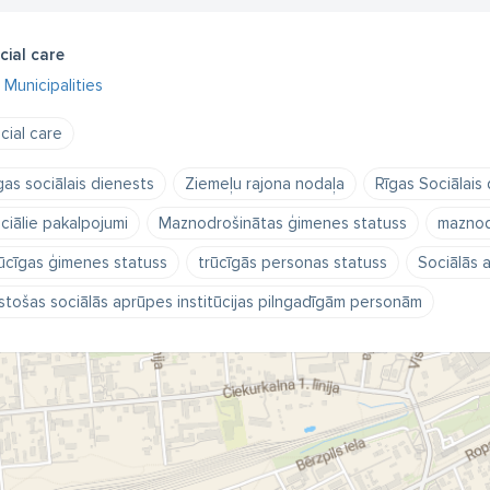
cial care
Municipalities
cial care
gas sociālais dienests
Ziemeļu rajona nodaļa
Rīgas Sociālais
ciālie pakalpojumi
Maznodrošinātas ģimenes statuss
maznod
ūcīgas ģimenes statuss
trūcīgās personas statuss
Sociālās 
gstošas sociālās aprūpes institūcijas pilngadīgām personām