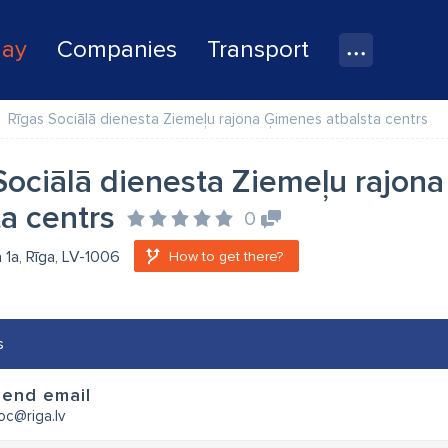
lay
Companies
Transport
Rīgas Sociālā dienesta Ziemeļu rajona Ģimenes atbalsta centrs
Sociālā dienesta Ziemeļu rajon
ta centrs
0
a 1a, Rīga, LV-1006
How to get there?
s
Send email
oc@riga.lv