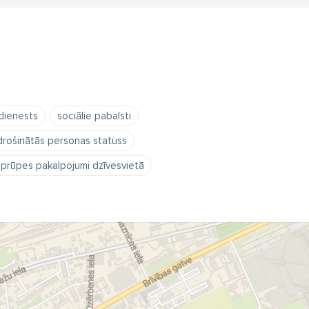
 dienests
sociālie pabalsti
rošinātās personas statuss
aprūpes pakalpojumi dzīvesvietā