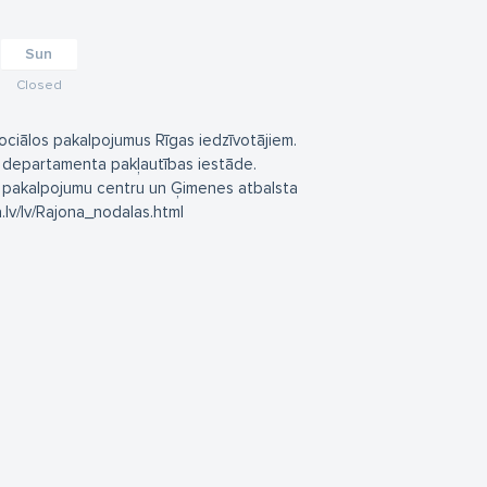
Sun
Closed
sociālos pakalpojumus Rīgas iedzīvotājiem.
as departamenta pakļautības iestāde.
lo pakalpojumu centru un Ģimenes atbalsta
a.lv/lv/Rajona_nodalas.html