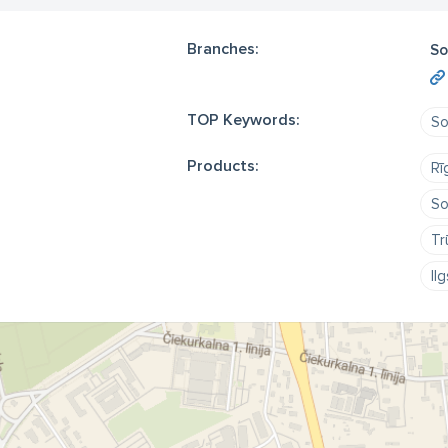
Branches:
So
TOP Keywords:
So
Products:
Rī
So
Tr
Il