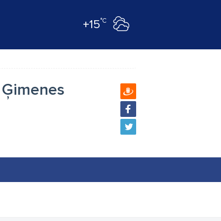
°C
+15
a Ģimenes