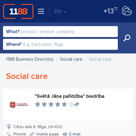
°C
+13
EN
What?
Where?
1188 Business Directory
Social care
Social care
Social care
"Svētā Jāņa palīdzība" biedrība
0
Cēsu iela 8, Rīga, LV-1012
Phone
Home page
E-mail