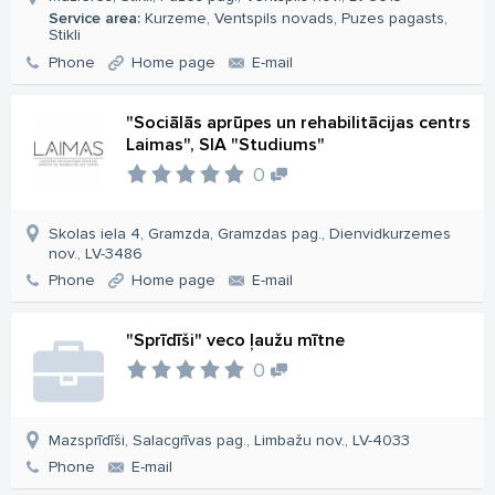
Service area:
Kurzeme, Ventspils novads, Puzes pagasts,
Stikli
Phone
Home page
E-mail
"Sociālās aprūpes un rehabilitācijas centrs
Laimas", SIA "Studiums"
0
Skolas iela 4, Gramzda, Gramzdas pag., Dienvidkurzemes
nov., LV-3486
Phone
Home page
E-mail
"Sprīdīši" veco ļaužu mītne
0
Mazsprīdīši, Salacgrīvas pag., Limbažu nov., LV-4033
Phone
E-mail