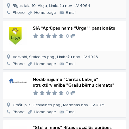
Rīgas iela 10, Aloja, Limbažu nov., LV-4064
Phone
Home page
E-mail
SIA “Aprūpes nams “Urga”” pansionāts
0
Veckabi, Staiceles pag., Limbažu nov., LV-4043
Phone
Home page
E-mail
Nodibinājuma "Caritas Latvija"
struktūrvienība "Grašu bērnu ciemats"
0
Grašu pils, Cesvaines pag., Madonas nov., LV-4871
Phone
Home page
E-mail
"Stella maris" Rīgas sociālās aprūpes