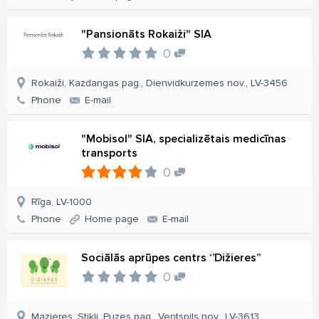
"Pansionāts Rokaiži" SIA
0
Rokaiži, Kazdangas pag., Dienvidkurzemes nov., LV-3456
Phone
E-mail
"Mobisol" SIA, specializētais medicīnas
transports
0
Rīga, LV-1000
Phone
Home page
E-mail
Sociālās aprūpes centrs ‘’Dižieres’’
0
Mazieres, Stikli, Puzes pag., Ventspils nov., LV-3613