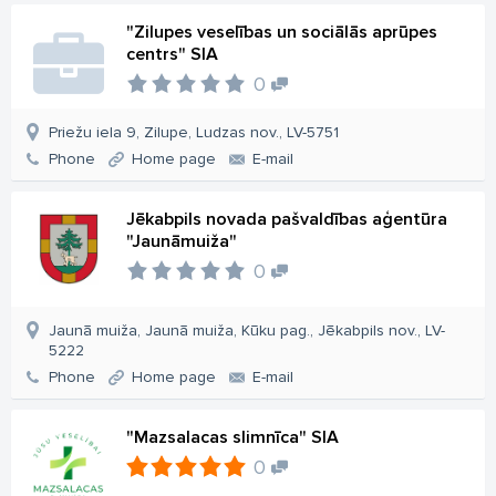
"Zilupes veselības un sociālās aprūpes
centrs" SIA
0
Priežu iela 9, Zilupe, Ludzas nov., LV-5751
Phone
Home page
E-mail
Jēkabpils novada pašvaldības aģentūra
"Jaunāmuiža"
0
Jaunā muiža, Jaunā muiža, Kūku pag., Jēkabpils nov., LV-
5222
Phone
Home page
E-mail
"Mazsalacas slimnīca" SIA
0