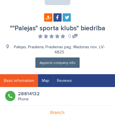
""Palejas" sporta klubs" biedrība
0
Palejas, Prauliena, Praulienas pag., Madonas nov., LV-
4825
Append company info
Basic information
Map
Reviews
28814132
Phone
Branch: