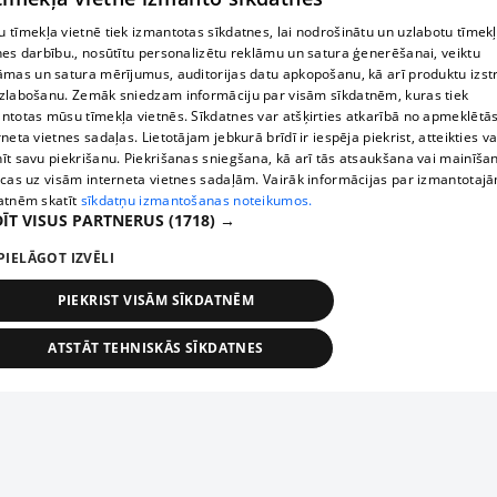
 tīmekļa vietnē tiek izmantotas sīkdatnes, lai nodrošinātu un uzlabotu tīmek
nes darbību., nosūtītu personalizētu reklāmu un satura ģenerēšanai, veiktu
āmas un satura mērījumus, auditorijas datu apkopošanu, kā arī produktu izst
zlabošanu. Zemāk sniedzam informāciju par visām sīkdatnēm, kuras tiek
ntotas mūsu tīmekļa vietnēs. Sīkdatnes var atšķirties atkarībā no apmeklētā
rneta vietnes sadaļas. Lietotājam jebkurā brīdī ir iespēja piekrist, atteikties va
īt savu piekrišanu. Piekrišanas sniegšana, kā arī tās atsaukšana vai mainīša
ecas uz visām interneta vietnes sadaļām. Vairāk informācijas par izmantotaj
atnēm skatīt
sīkdatņu izmantošanas noteikumos.
ĪT VISUS PARTNERUS
(1718) →
PIELĀGOT IZVĒLI
PIEKRIST VISĀM SĪKDATNĒM
ATSTĀT TEHNISKĀS SĪKDATNES
TEHNISKĀS/OBLIGĀTĀS
STATISTIKAS
MĒRĶĒŠANA
FUNKCIONĀLĀS
NEKLASIFICĒTĀS