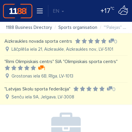
°C
+17
EN
1188 Business Directory
Sports organisation
""Palejas" sporta klubs" biedrība
Aizkraukles novada sporta centrs
0
Lāčplēša iela 21, Aizkraukle, Aizkraukles nov., LV-5101
"Rimi Olimpiskais centrs" SIA "Olimpiskais sporta centrs"
1
Grostonas iela 6B, Rīga, LV-1013
"Latvijas Skolu sporta federācija"
0
Senču iela 9A, Jelgava, LV-3008