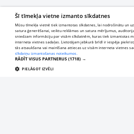
Šī tīmekļa vietne izmanto sīkdatnes
Mūsu tīmekļa vietnē tiek izmantotas sīkdatnes, lai nodrošinātu un u
satura ģenerēšanai, veiktu reklāmas un satura mērījumus, auditorij
sniedzam informāciju par visām sīkdatnēm, kuras tiek izmantotas mū
interneta vietnes sadaļas. Lietotājam jebkurā brīdī ir iespēja piekrist
tās atsaukšana vai mainīšana attiecas uz visām interneta vietnes s
sīkdatņu izmantošanas noteikumos.
RĀDĪT VISUS PARTNERUS
(1718) →
PIELĀGOT IZVĒLI
TEHNISKĀS/OBLIGĀTĀS
STATISTIKAS
M
Tehniskās/
Tehniskās/obligātās sīkdatnes nepieciešamas, lai lietotājs varētu brīvi apm
lietotājam nepieciešamo informāciju.
About us
Compan
Nodrošinātājs
/
Darbības
Advertisement
Buses, t
Nosaukums
Apra
Domēns
ilgums