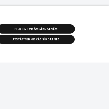
PIEKRIST VISĀM SĪKDATNĒM
ATSTĀT TEHNISKĀS SĪKDATNES
r distribution of 1188 database, its
nformation contained in the database, or
tion in any form is strictly prohibited.
tīmekļa vietne nevarēs pilnvērtīgi darboties un sniegt
 download is prohibited. Reproduction
l published on the website 1188 is
den without the editorial license of 1188