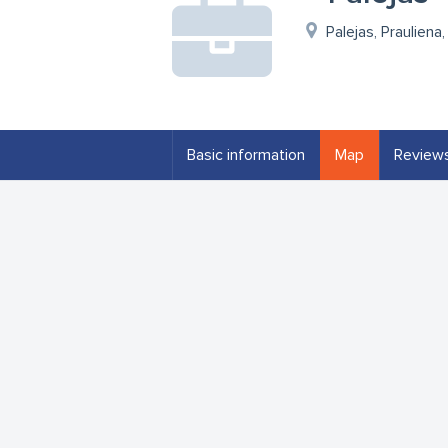
Palejas, Prauliena
Basic information
Map
Review