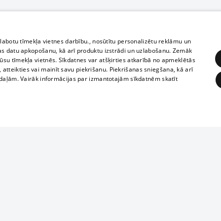
zlabotu tīmekļa vietnes darbību., nosūtītu personalizētu reklāmu un
as datu apkopošanu, kā arī produktu izstrādi un uzlabošanu. Zemāk
su tīmekļa vietnēs. Sīkdatnes var atšķirties atkarībā no apmeklētās
, atteikties vai mainīt savu piekrišanu. Piekrišanas sniegšana, kā arī
adaļām. Vairāk informācijas par izmantotajām sīkdatnēm skatīt
ĒRĶĒŠANA
FUNKCIONĀLĀS
NEKLASIFICĒTĀS
Reproduction, o
obligātās
Statistikas
Mērķēšana
Funkcionālās
Neklasificētās
parts or the i
parts of informa
eklēt un pārlūkot tīmekļa vietni un izmantot tās piedāvātās iespējas. Bez šīm sīkdatnēm 
Also automatic
ies
In the cinemas
of any materia
rains,
TV program
strictly forbid
ksts