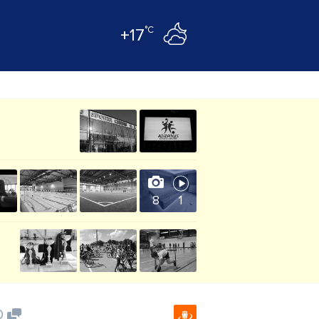
°C
+17
8
1
0