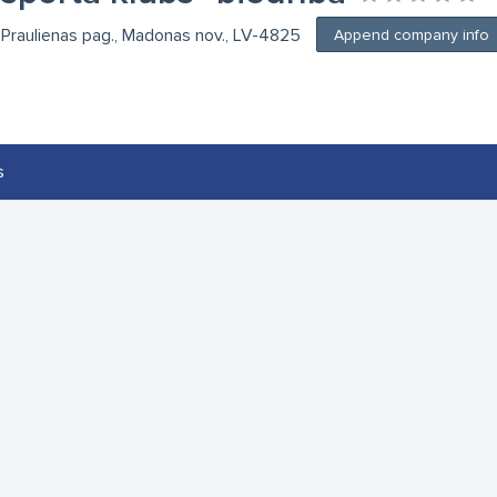
, Praulienas pag., Madonas nov., LV-4825
Append company info
s