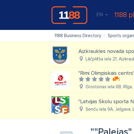
1188 p
EN
1188 Business Directory
Sports organ
Aizkraukles novada spo
Lāčplēša iela 21, Aizkrau
"Rimi Olimpiskais centrs
1
Grostonas iela 6B, Rīga,
"Latvijas Skolu sporta f
Senču iela 9A, Jelgava,
""Palejas"