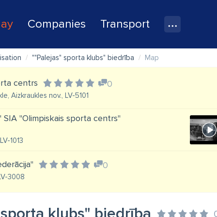
lay
Companies
Transport
isation
""Palejas" sporta klubs" biedrība
Map
rta centrs
0
kle, Aizkraukles nov., LV-5101
" SIA "Olimpiskais sporta centrs"
 LV-1013
ederācija"
0
 LV-3008
 sporta klubs" biedrība