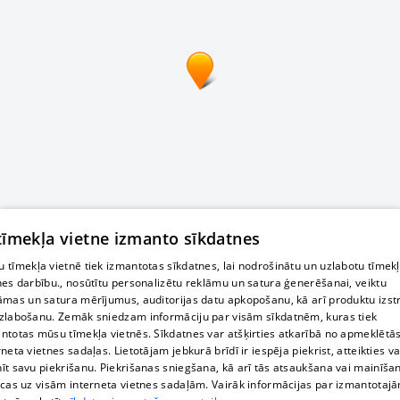
 tīmekļa vietne izmanto sīkdatnes
 tīmekļa vietnē tiek izmantotas sīkdatnes, lai nodrošinātu un uzlabotu tīmek
nes darbību., nosūtītu personalizētu reklāmu un satura ģenerēšanai, veiktu
āmas un satura mērījumus, auditorijas datu apkopošanu, kā arī produktu izst
zlabošanu. Zemāk sniedzam informāciju par visām sīkdatnēm, kuras tiek
ntotas mūsu tīmekļa vietnēs. Sīkdatnes var atšķirties atkarībā no apmeklētā
rneta vietnes sadaļas. Lietotājam jebkurā brīdī ir iespēja piekrist, atteikties va
īt savu piekrišanu. Piekrišanas sniegšana, kā arī tās atsaukšana vai mainīša
ecas uz visām interneta vietnes sadaļām. Vairāk informācijas par izmantotaj