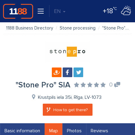
°C
+18
EN
1188 Business Directory
Stone processing
"Stone Pro" SIA
"Stone Pro" SIA
0
Krustpils iela 35i, Rīga, LV-1073
How to get there?
Basic information
Map
Photos
Reviews