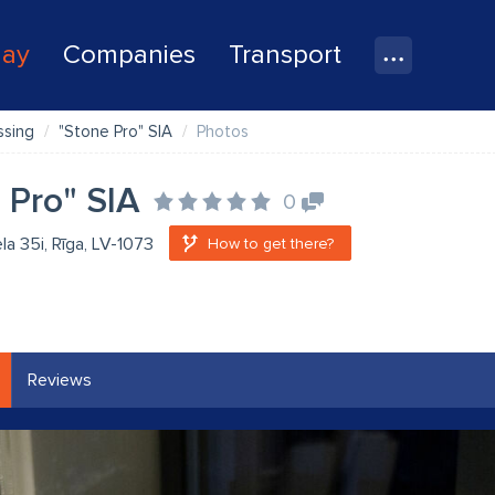
lay
Companies
Transport
ssing
"Stone Pro" SIA
Photos
 Pro" SIA
0
ela 35i, Rīga, LV-1073
How to get there?
Reviews