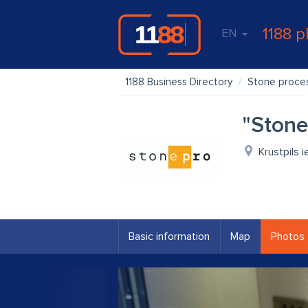
1188 p
EN
1188 Business Directory
Stone proce
"Stone
Krustpils i
Basic information
Map
Photos