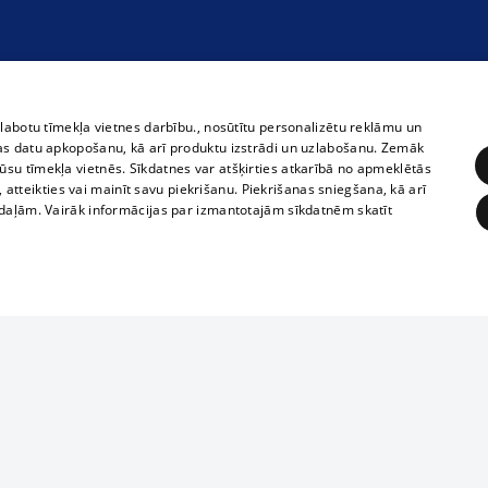
zlabotu tīmekļa vietnes darbību., nosūtītu personalizētu reklāmu un
as datu apkopošanu, kā arī produktu izstrādi un uzlabošanu. Zemāk
su tīmekļa vietnēs. Sīkdatnes var atšķirties atkarībā no apmeklētās
, atteikties vai mainīt savu piekrišanu. Piekrišanas sniegšana, kā arī
adaļām. Vairāk informācijas par izmantotajām sīkdatnēm skatīt
ĒRĶĒŠANA
FUNKCIONĀLĀS
NEKLASIFICĒTĀS
Reproduction, o
obligātās
Statistikas
Mērķēšana
Funkcionālās
Neklasificētās
parts or the i
parts of informa
eklēt un pārlūkot tīmekļa vietni un izmantot tās piedāvātās iespējas. Bez šīm sīkdatnēm 
Also automatic
ies
In the cinemas