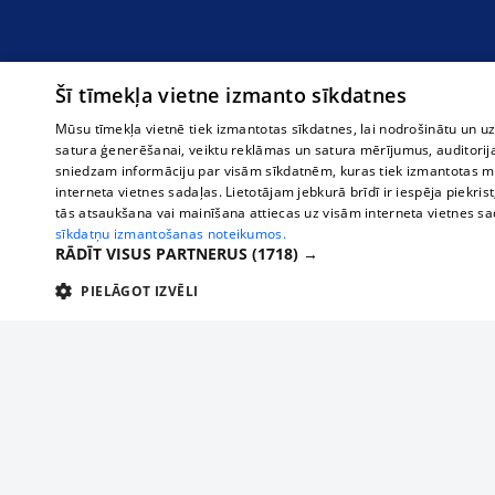
Šī tīmekļa vietne izmanto sīkdatnes
Mūsu tīmekļa vietnē tiek izmantotas sīkdatnes, lai nodrošinātu un u
satura ģenerēšanai, veiktu reklāmas un satura mērījumus, auditorij
sniedzam informāciju par visām sīkdatnēm, kuras tiek izmantotas mū
interneta vietnes sadaļas. Lietotājam jebkurā brīdī ir iespēja piekrist
tās atsaukšana vai mainīšana attiecas uz visām interneta vietnes s
sīkdatņu izmantošanas noteikumos.
RĀDĪT VISUS PARTNERUS
(1718) →
PIELĀGOT IZVĒLI
TEHNISKĀS/OBLIGĀTĀS
STATISTIKAS
M
Tehniskās/
Tehniskās/obligātās sīkdatnes nepieciešamas, lai lietotājs varētu brīvi apm
lietotājam nepieciešamo informāciju.
About us
Compan