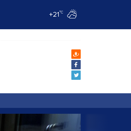
°C
+21