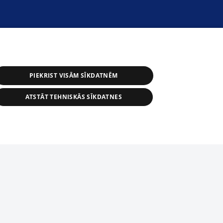
PIEKRIST VISĀM SĪKDATNĒM
ATSTĀT TEHNISKĀS SĪKDATNES
r distribution of 1188 database, its
nformation contained in the database, or
tion in any form is strictly prohibited.
tīmekļa vietne nevarēs pilnvērtīgi darboties un sniegt
 download is prohibited. Reproduction