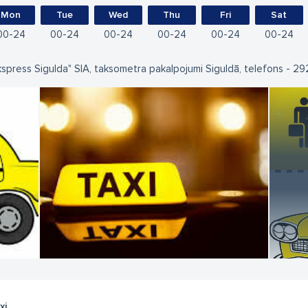
Mon
Tue
Wed
Thu
Fri
Sat
00
24
00
24
00
24
00
24
00
24
00
24
kspress Sigulda" SIA, taksometra pakalpojumi Siguldā, telefons - 2
xi