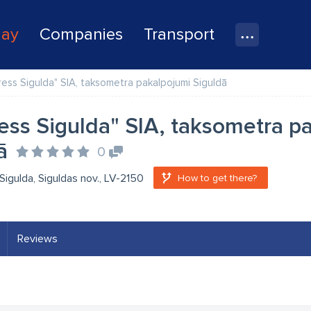
lay
Companies
Transport
ress Sigulda" SIA, taksometra pakalpojumi Siguldā
ess Sigulda" SIA, taksometra p
ā
0
, Sigulda, Siguldas nov., LV-2150
How to get there?
Reviews