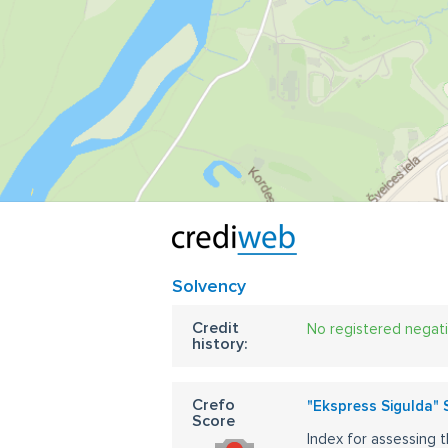
Solvency
Credit
No registered negat
history:
Crefo
"Ekspress Sigulda" 
Score
Index for assessing t