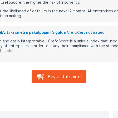
CrefoScore, the higher the risk of insolvency.
s the likelihood of defaults in the next 12 months. All enterprises div
ision making
SIA, taksometra pakalpojumi Siguldā
CrefoCert not issued
 and easily interpretable - CrefoScore is a unique index that used
y of enterprises in order to study their compliance with the stand
ificate.
Buy a statement