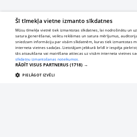
Šī tīmekļa vietne izmanto sīkdatnes
Mūsu tīmekļa vietnē tiek izmantotas sīkdatnes, lai nodrošinātu un u
satura ģenerēšanai, veiktu reklāmas un satura mērījumus, auditorij
sniedzam informāciju par visām sīkdatnēm, kuras tiek izmantotas mū
interneta vietnes sadaļas. Lietotājam jebkurā brīdī ir iespēja piekrist
tās atsaukšana vai mainīšana attiecas uz visām interneta vietnes s
sīkdatņu izmantošanas noteikumos.
RĀDĪT VISUS PARTNERUS
(1718) →
PIELĀGOT IZVĒLI
TEHNISKĀS/OBLIGĀTĀS
STATISTIKAS
M
Tehniskās/
Tehniskās/obligātās sīkdatnes nepieciešamas, lai lietotājs varētu brīvi apm
lietotājam nepieciešamo informāciju.
About us
Compan
Nodrošinātājs
/
Darbības