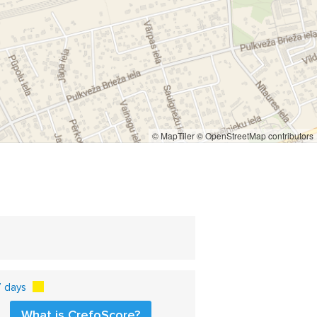
© MapTiler
© OpenStreetMap contributors
7 days
What is CrefoScore?