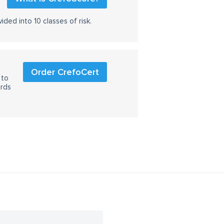
ided into 10 classes of risk.
Order CrefoCert
 to
ards