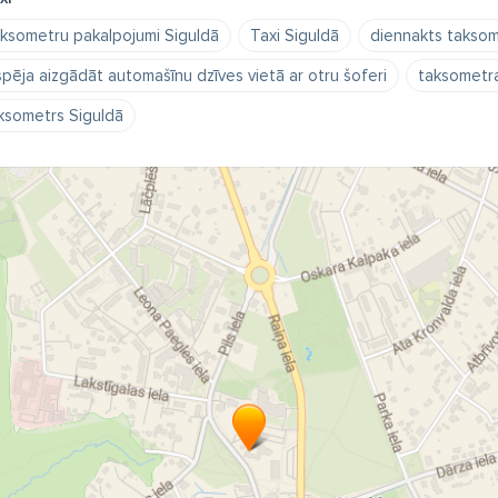
ksometru pakalpojumi Siguldā
Taxi Siguldā
diennakts taksom
spēja aizgādāt automašīnu dzīves vietā ar otru šoferi
taksometra
ksometrs Siguldā