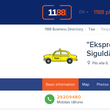
1188 p
EN
1188 Business Directory
Taxi
"Eksp
"Ekspr
Siguld
Pils iela 6
Basic information
Map
Photos
29209480
Mobilais tālrunis