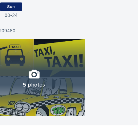
Sun
00
24
9209480.
5
photos