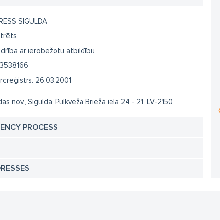
RESS SIGULDA
trēts
drība ar ierobežotu atbildību
3538166
creģistrs, 26.03.2001
das nov., Sigulda, Pulkveža Brieža iela 24 - 21, LV-2150
VENCY PROCESS
DRESSES