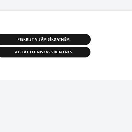
PIEKRIST VISĀM SĪKDATNĒM
ATSTĀT TEHNISKĀS SĪKDATNES
r distribution of 1188 database, its
nformation contained in the database, or
tion in any form is strictly prohibited.
tīmekļa vietne nevarēs pilnvērtīgi darboties un sniegt
 download is prohibited. Reproduction
l published on the website 1188 is