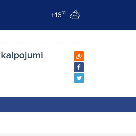
°C
+16
akalpojumi