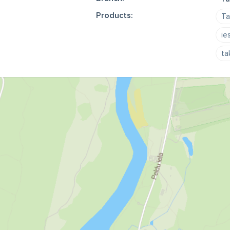
Products:
Ta
ie
ta