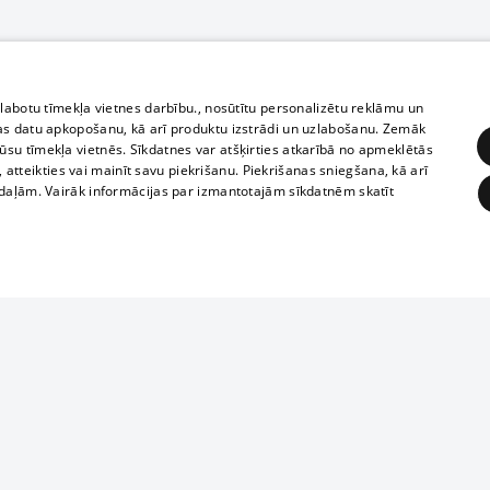
zlabotu tīmekļa vietnes darbību., nosūtītu personalizētu reklāmu un
as datu apkopošanu, kā arī produktu izstrādi un uzlabošanu. Zemāk
su tīmekļa vietnēs. Sīkdatnes var atšķirties atkarībā no apmeklētās
, atteikties vai mainīt savu piekrišanu. Piekrišanas sniegšana, kā arī
adaļām. Vairāk informācijas par izmantotajām sīkdatnēm skatīt
ĒRĶĒŠANA
FUNKCIONĀLĀS
NEKLASIFICĒTĀS
Reproduction, o
obligātās
Statistikas
Mērķēšana
Funkcionālās
Neklasificētās
parts or the i
parts of informa
eklēt un pārlūkot tīmekļa vietni un izmantot tās piedāvātās iespējas. Bez šīm sīkdatnēm 
Also automatic
ies
In the cinemas
of any materia