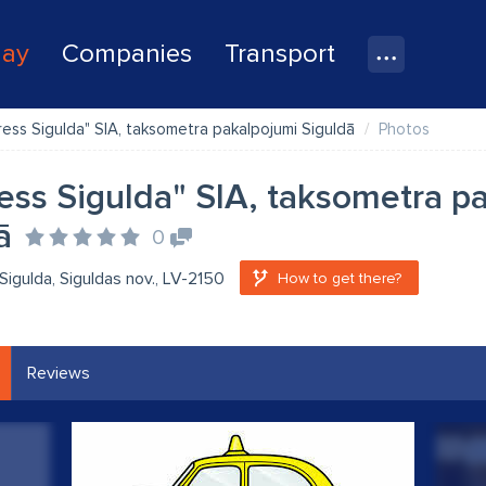
lay
Companies
Transport
ress Sigulda" SIA, taksometra pakalpojumi Siguldā
Photos
ess Sigulda" SIA, taksometra p
ā
0
, Sigulda, Siguldas nov., LV-2150
How to get there?
Reviews