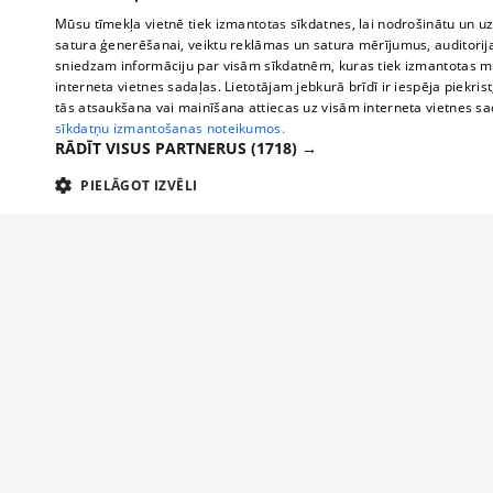
Mūsu tīmekļa vietnē tiek izmantotas sīkdatnes, lai nodrošinātu un u
satura ģenerēšanai, veiktu reklāmas un satura mērījumus, auditorij
sniedzam informāciju par visām sīkdatnēm, kuras tiek izmantotas mū
interneta vietnes sadaļas. Lietotājam jebkurā brīdī ir iespēja piekrist
tās atsaukšana vai mainīšana attiecas uz visām interneta vietnes s
sīkdatņu izmantošanas noteikumos.
RĀDĪT VISUS PARTNERUS
(1718) →
PIELĀGOT IZVĒLI
TEHNISKĀS/OBLIGĀTĀS
STATISTIKAS
M
Tehniskās/
Tehniskās/obligātās sīkdatnes nepieciešamas, lai lietotājs varētu brīvi apm
lietotājam nepieciešamo informāciju.
About us
Compan
Nodrošinātājs
/
Darbības
Advertisement
Buses, t
Nosaukums
Apra
Domēns
ilgums
interna
For business
delfi-adid
delfi.lv
1 gads
Izdev
Bus tick
Tariffs
gdpr
measureadv.com
59
Šis s
Train ti