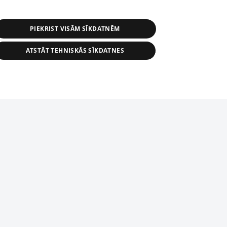
PIEKRIST VISĀM SĪKDATNĒM
ATSTĀT TEHNISKĀS SĪKDATNES
r distribution of 1188 database, its
nformation contained in the database, or
tion in any form is strictly prohibited.
tīmekļa vietne nevarēs pilnvērtīgi darboties un sniegt
 download is prohibited. Reproduction
l published on the website 1188 is
den without the editorial license of 1188
domēnā.