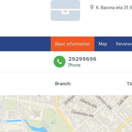
K. Barona iela 31, 
Basic information
Map
Review
29299696
Phone
Branch:
Th