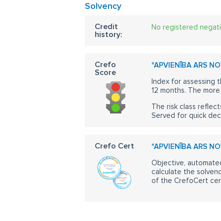
Solvency
Credit
No registered negat
history:
Crefo
"APVIENĪBA ARS NO
Score
Index for assessing t
12 months. The more 
The risk class reflect
Served for quick dec
Crefo Cert
"APVIENĪBA ARS NO
Objective, automated
calculate the solvenc
of the CrefoCert cert