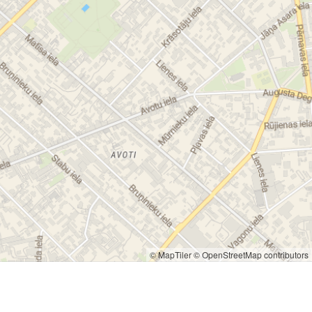
© MapTiler
© OpenStreetMap contributors