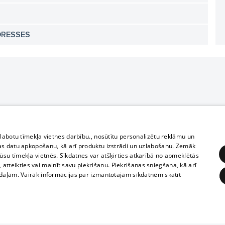
DRESSES
zlabotu tīmekļa vietnes darbību., nosūtītu personalizētu reklāmu un
as datu apkopošanu, kā arī produktu izstrādi un uzlabošanu. Zemāk
su tīmekļa vietnēs. Sīkdatnes var atšķirties atkarībā no apmeklētās
, atteikties vai mainīt savu piekrišanu. Piekrišanas sniegšana, kā arī
adaļām. Vairāk informācijas par izmantotajām sīkdatnēm skatīt