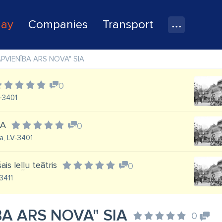
lay
Companies
Transport
APVIENĪBA ARS NOVA" SIA
0
V-3401
IA
0
a, LV-3401
is leļļu teātris
0
-3411
BA ARS NOVA" SIA
0