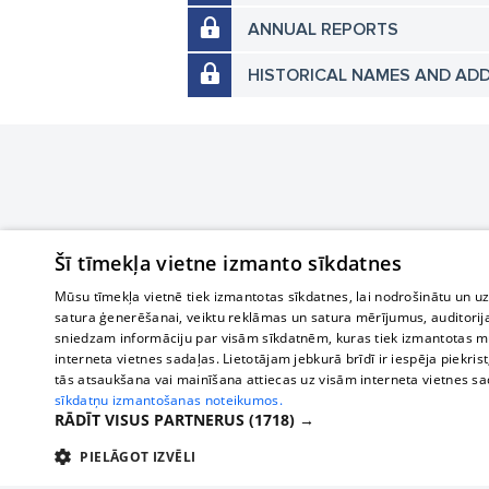
ANNUAL REPORTS
HISTORICAL NAMES AND AD
Šī tīmekļa vietne izmanto sīkdatnes
Mūsu tīmekļa vietnē tiek izmantotas sīkdatnes, lai nodrošinātu un u
satura ģenerēšanai, veiktu reklāmas un satura mērījumus, auditorij
sniedzam informāciju par visām sīkdatnēm, kuras tiek izmantotas mū
interneta vietnes sadaļas. Lietotājam jebkurā brīdī ir iespēja piekrist
tās atsaukšana vai mainīšana attiecas uz visām interneta vietnes s
sīkdatņu izmantošanas noteikumos.
RĀDĪT VISUS PARTNERUS
(1718) →
PIELĀGOT IZVĒLI