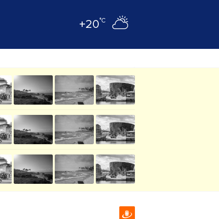
°C
+20