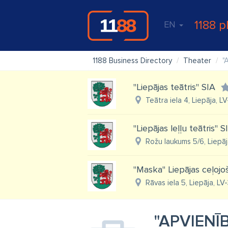
1188 p
EN
1188 Business Directory
Theater
"
"Liepājas teātris" SIA
Teātra iela 4, Liepāja, L
"Liepājas leļļu teātris" S
Rožu laukums 5/6, Liepāj
"Maska" Liepājas ceļojoša
Rāvas iela 5, Liepāja, LV
"APVIENĪ