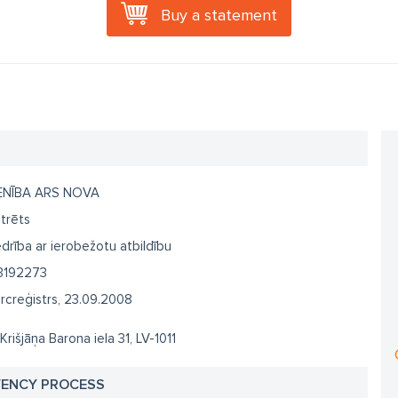
Buy a statement
ENĪBA ARS NOVA
trēts
drība ar ierobežotu atbildību
3192273
creģistrs, 23.09.2008
 Krišjāņa Barona iela 31, LV-1011
VENCY PROCESS