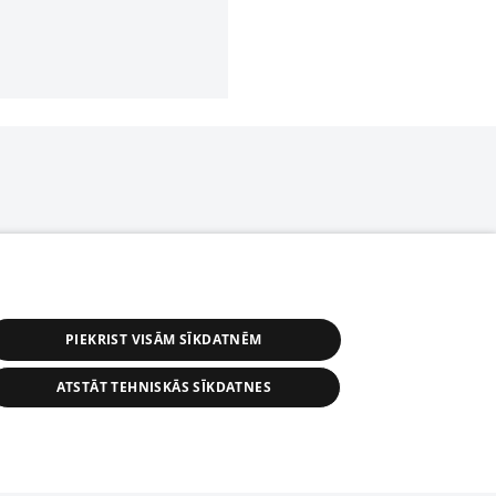
PIEKRIST VISĀM SĪKDATNĒM
ATSTĀT TEHNISKĀS SĪKDATNES