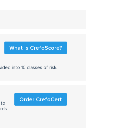
What is CrefoScore?
ided into 10 classes of risk.
Order CrefoCert
 to
ards