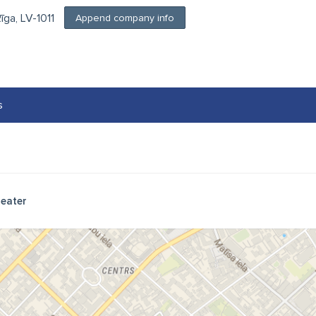
Rīga, LV-1011
Append company info
s
eater