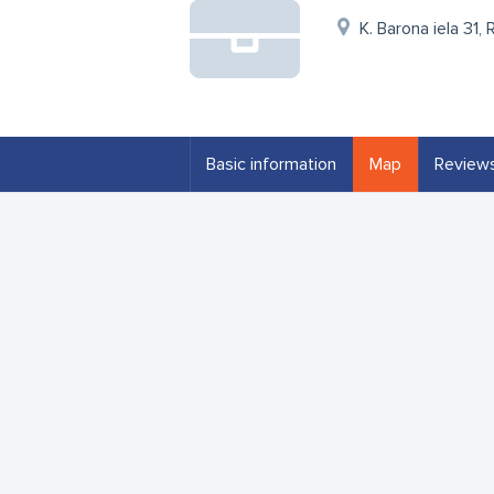
K. Barona iela 31, 
Basic information
Map
Review