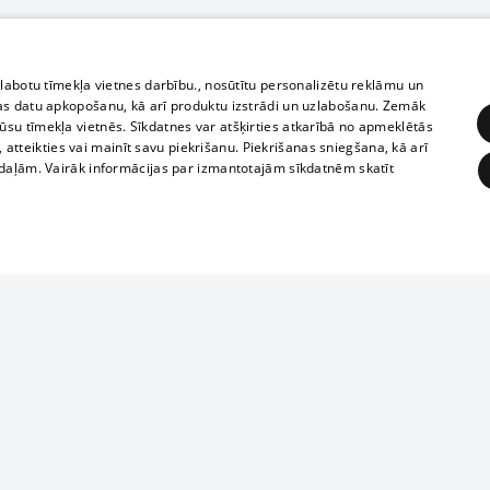
zlabotu tīmekļa vietnes darbību., nosūtītu personalizētu reklāmu un
as datu apkopošanu, kā arī produktu izstrādi un uzlabošanu. Zemāk
su tīmekļa vietnēs. Sīkdatnes var atšķirties atkarībā no apmeklētās
, atteikties vai mainīt savu piekrišanu. Piekrišanas sniegšana, kā arī
adaļām. Vairāk informācijas par izmantotajām sīkdatnēm skatīt
ĒRĶĒŠANA
FUNKCIONĀLĀS
NEKLASIFICĒTĀS
Reproduction, o
obligātās
Statistikas
Mērķēšana
Funkcionālās
Neklasificētās
parts or the i
parts of informa
eklēt un pārlūkot tīmekļa vietni un izmantot tās piedāvātās iespējas. Bez šīm sīkdatnēm 
Also automatic
ies
In the cinemas
of any materia
rains,
TV program
strictly forbid
ksts
tional schedules