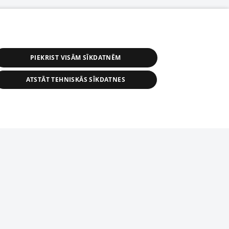
PIEKRIST VISĀM SĪKDATNĒM
ATSTĀT TEHNISKĀS SĪKDATNES
r distribution of 1188 database, its
nformation contained in the database, or
tion in any form is strictly prohibited.
tīmekļa vietne nevarēs pilnvērtīgi darboties un sniegt
 download is prohibited. Reproduction
l published on the website 1188 is
den without the editorial license of 1188