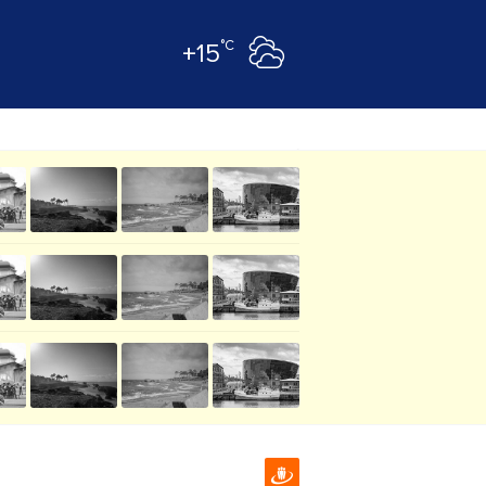
°C
+15