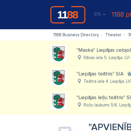
1188 p
EN
1188 Business Directory
Theater
"
"Maska" Liepājas ceļojoša
Rāvas iela 5, Liepāja, LV
"Liepājas teātris" SIA
Teātra iela 4, Liepāja, L
"Liepājas leļļu teātris" S
Rožu laukums 5/6, Liepāj
"APVIENĪ