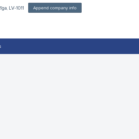
Rīga, LV-1011
Append company info
s