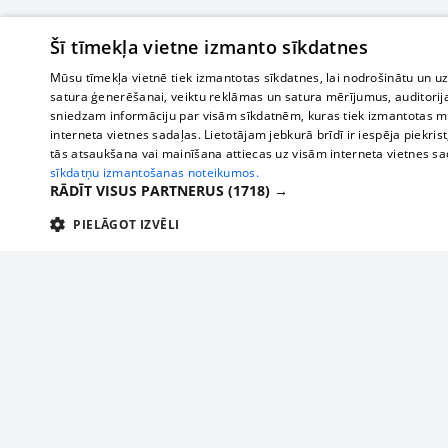
Šī tīmekļa vietne izmanto sīkdatnes
Mūsu tīmekļa vietnē tiek izmantotas sīkdatnes, lai nodrošinātu un u
satura ģenerēšanai, veiktu reklāmas un satura mērījumus, auditorij
sniedzam informāciju par visām sīkdatnēm, kuras tiek izmantotas mū
interneta vietnes sadaļas. Lietotājam jebkurā brīdī ir iespēja piekrist
tās atsaukšana vai mainīšana attiecas uz visām interneta vietnes s
sīkdatņu izmantošanas noteikumos.
RĀDĪT VISUS PARTNERUS
(1718) →
PIELĀGOT IZVĒLI
TEHNISKĀS/OBLIGĀTĀS
STATISTIKAS
M
Tehniskās/
Tehniskās/obligātās sīkdatnes nepieciešamas, lai lietotājs varētu brīvi apm
lietotājam nepieciešamo informāciju.
About us
Compan
Nodrošinātājs
/
Darbības
Advertisement
Buses, t
Nosaukums
Apra
Domēns
ilgums
interna