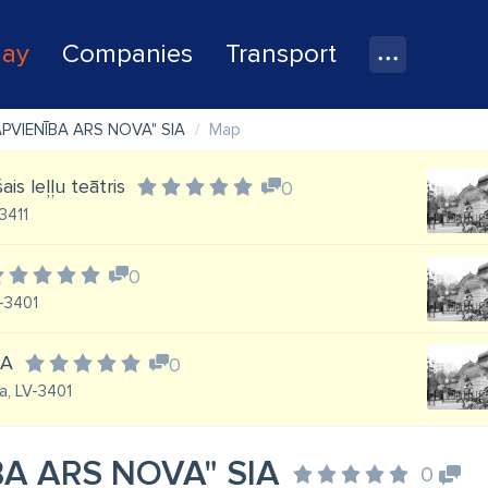
lay
Companies
Transport
APVIENĪBA ARS NOVA" SIA
Map
is leļļu teātris
0
-3411
0
V-3401
IA
0
a, LV-3401
BA ARS NOVA" SIA
0