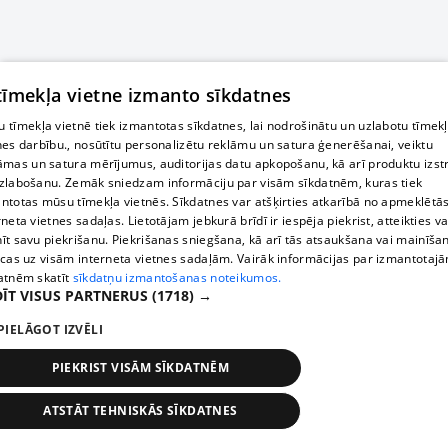
 tīmekļa vietne izmanto sīkdatnes
 tīmekļa vietnē tiek izmantotas sīkdatnes, lai nodrošinātu un uzlabotu tīmek
nes darbību., nosūtītu personalizētu reklāmu un satura ģenerēšanai, veiktu
āmas un satura mērījumus, auditorijas datu apkopošanu, kā arī produktu izst
zlabošanu. Zemāk sniedzam informāciju par visām sīkdatnēm, kuras tiek
ntotas mūsu tīmekļa vietnēs. Sīkdatnes var atšķirties atkarībā no apmeklētā
rneta vietnes sadaļas. Lietotājam jebkurā brīdī ir iespēja piekrist, atteikties va
īt savu piekrišanu. Piekrišanas sniegšana, kā arī tās atsaukšana vai mainīša
ecas uz visām interneta vietnes sadaļām. Vairāk informācijas par izmantotaj
atnēm skatīt
sīkdatņu izmantošanas noteikumos.
ĪT VISUS PARTNERUS
(1718) →
PIELĀGOT IZVĒLI
PIEKRIST VISĀM SĪKDATNĒM
ATSTĀT TEHNISKĀS SĪKDATNES