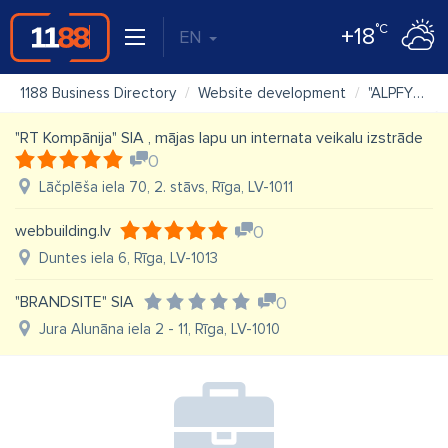
°C
+18
EN
1188 Business Directory
Website development
"ALPFY" SIA
"RT Kompānija" SIA , mājas lapu un internata veikalu izstrāde
0
Lāčplēša iela 70, 2. stāvs, Rīga, LV-1011
webbuilding.lv
0
Duntes iela 6, Rīga, LV-1013
"BRANDSITE" SIA
0
Jura Alunāna iela 2 - 11, Rīga, LV-1010