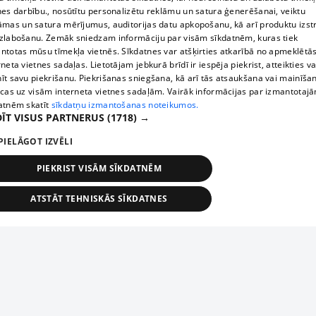
nes darbību., nosūtītu personalizētu reklāmu un satura ģenerēšanai, veiktu
āmas un satura mērījumus, auditorijas datu apkopošanu, kā arī produktu izst
zlabošanu. Zemāk sniedzam informāciju par visām sīkdatnēm, kuras tiek
ntotas mūsu tīmekļa vietnēs. Sīkdatnes var atšķirties atkarībā no apmeklētā
rneta vietnes sadaļas. Lietotājam jebkurā brīdī ir iespēja piekrist, atteikties va
īt savu piekrišanu. Piekrišanas sniegšana, kā arī tās atsaukšana vai mainīša
ecas uz visām interneta vietnes sadaļām. Vairāk informācijas par izmantotaj
atnēm skatīt
sīkdatņu izmantošanas noteikumos.
ĪT VISUS PARTNERUS
(1718) →
PIELĀGOT IZVĒLI
PIEKRIST VISĀM SĪKDATNĒM
ATSTĀT TEHNISKĀS SĪKDATNES
TEHNISKĀS/OBLIGĀTĀS
STATISTIKAS
MĒRĶĒŠANA
FUNKCIONĀLĀS
NEKLASIFICĒTĀS