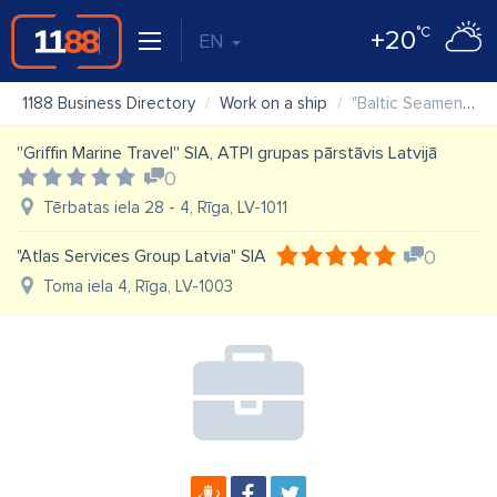
°C
+20
EN
1188 Business Directory
Work on a ship
"Baltic Seamen Agency" SIA
''Griffin Marine Travel'' SIA, ATPI grupas pārstāvis Latvijā
0
Tērbatas iela 28 - 4, Rīga, LV-1011
"Atlas Services Group Latvia" SIA
0
Toma iela 4, Rīga, LV-1003