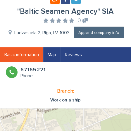
"Baltic Seamen Agency" SIA
0
Ludzas iela 2, Rīga, LV-1003
Append company info
Basic information
Map
Reviews
67165221
Phone
Branch:
Work on a ship